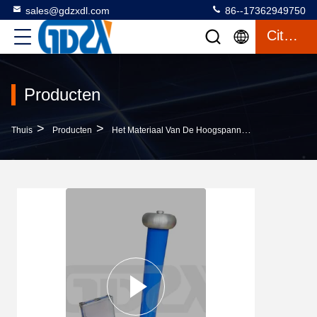
sales@gdzxdl.com
86--17362949750
Citaat
Producten
>
>
>
Thuis
Producten
Het Materiaal Van De Hoogspanningstest
FRC-V