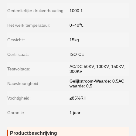
Gedeeltelijke drukverhouding::
1000:1
Het werk temperatuur:
0~40℃
Gewicht::
15kg
Certificaat::
ISO-CE
AC/DC 50KV, 100KV, 150KV,
Testvoltage::
300KV
Gelijkstroom-Waarde: 0.5AC
Nauwkeurigheid::
waarde: 0,5
Vochtigheid:
≤85%RH
Garantie::
1 jaar
Productbeschrijving