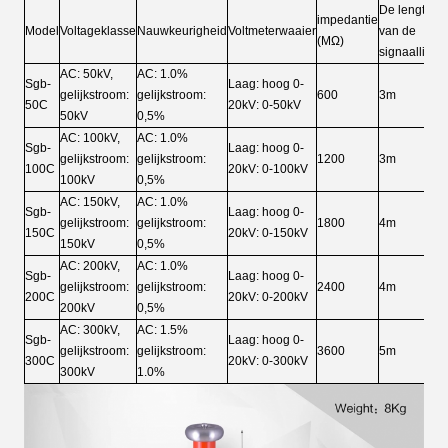
De lengte
impedantie
Af
Model
Voltageklasse
Nauwkeurigheid
Voltmeterwaaier
van de
(MΩ)
(
signaallijn
AC: 50kV,
AC: 1.0%
Sgb-
Laag: hoog 0-
gelijkstroom:
gelijkstroom:
600
3m
1
50C
20kV: 0-50kV
50kV
0,5%
AC: 100kV,
AC: 1.0%
Sgb-
Laag: hoog 0-
gelijkstroom:
gelijkstroom:
1200
3m
1
100C
20kV: 0-100kV
100kV
0,5%
AC: 150kV,
AC: 1.0%
Sgb-
Laag: hoog 0-
gelijkstroom:
gelijkstroom:
1800
4m
2
150C
20kV: 0-150kV
150kV
0,5%
AC: 200kV,
AC: 1.0%
Sgb-
Laag: hoog 0-
gelijkstroom:
gelijkstroom:
2400
4m
2
200C
20kV: 0-200kV
200kV
0,5%
AC: 300kV,
AC: 1.5%
Sgb-
Laag: hoog 0-
gelijkstroom:
gelijkstroom:
3600
5m
2
300C
20kV: 0-300kV
300kV
1.0%