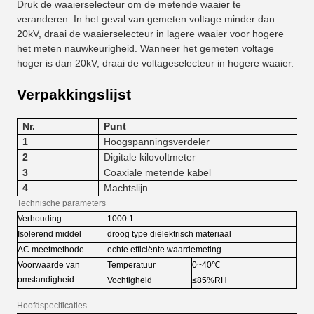
Druk de waaierselecteur om de metende waaier te
veranderen. In het geval van gemeten voltage minder dan
20kV, draai de waaierselecteur in lagere waaier voor hogere
het meten nauwkeurigheid. Wanneer het gemeten voltage
hoger is dan 20kV, draai de voltageselecteur in hogere waaier.
Verpakkingslijst
Nr.
Punt
1
Hoogspanningsverdeler
2
Digitale kilovoltmeter
3
Coaxiale metende kabel
4
Machtslijn
Technische parameters
Verhouding
1000:1
Isolerend middel
droog type diëlektrisch materiaal
AC meetmethode
echte efficiënte waardemeting
Voorwaarde van
Temperatuur
0~40℃
omstandigheid
Vochtigheid
≤85%RH
Hoofdspecificaties