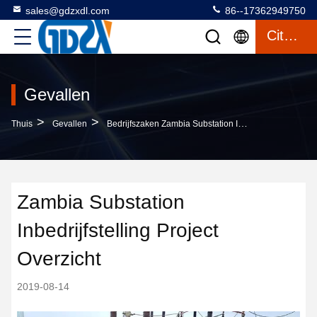
sales@gdzxdl.com
86--17362949750
Citaat
Gevallen
>
>
Thuis
Gevallen
Bedrijfszaken Zambia Substation Inbedrijfstelling Project Overzicht
Zambia Substation
Inbedrijfstelling Project
Overzicht
2019-08-14