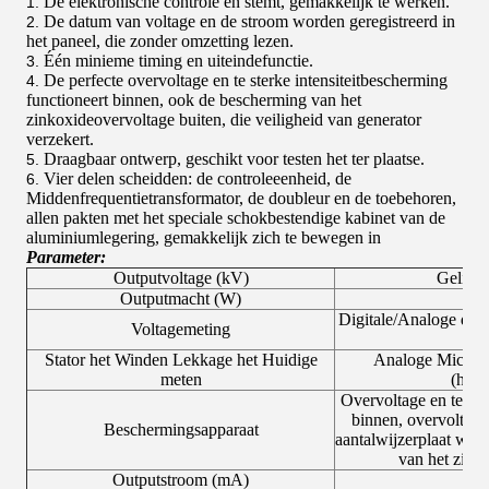
De elektronische controle en stemt, gemakkelijk te werken.
1.
De datum van voltage en de stroom worden geregistreerd in
2.
het paneel, die zonder omzetting lezen.
Één minieme timing en uiteindefunctie.
3.
De perfecte overvoltage en te sterke intensiteitbescherming
4.
functioneert binnen, ook de bescherming van het
zinkoxideovervoltage buiten, die veiligheid van generator
verzekert.
Draagbaar ontwerp, geschikt voor testen het ter plaatse.
5.
Vier delen scheidden: de controleeenheid, de
6.
Middenfrequentietransformator, de doubleur en de toebehoren,
allen pakten met het speciale schokbestendige kabinet van de
aluminiumlegering, gemakkelijk zich te bewegen in
Parameter:
Outputvoltage (kV)
Gelijk
Outputmacht (W)
Digitale/Analoge dub
Voltagemeting
Stator het Winden Lekkage het Huidige
Analoge Micro-
meten
(hoog
Overvoltage en te ste
binnen, overvoltage
Beschermingsapparaat
aantalwijzerplaat wor
van het zink
Outputstroom (mA)