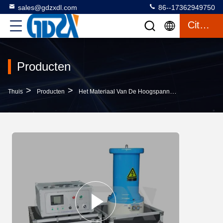
sales@gdzxdl.com
86--17362949750
Citaat
Producten
>
>
>
Thuis
Producten
Het Materiaal Van De Hoogspanningstest
Van D