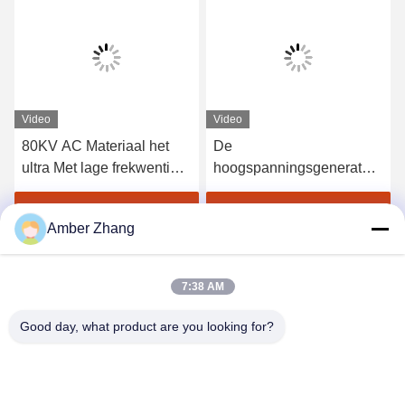
Video
Video
80KV AC Materiaal het
De
ultra Met lage frekwentie
hoogspanningsgenerator
van de
weerstaat Voltagetest voor
Hoogspanningstest, de
Elektromateriaal
Vind de beste prijs
Vind de beste prijs
Amber Zhang
Generator van 0.1hz Vlf
7:38 AM
Good day, what product are you looking for?
WUHAN GDZX POWER EQUIPMENT CO.,
LTD