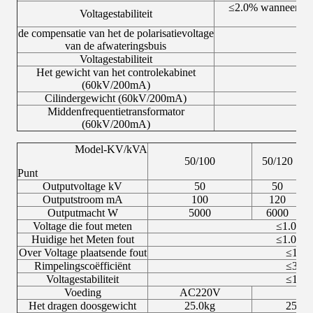
≤2.0% wanneer het
Voltagestabiliteit
de compensatie van het de polarisatievoltage
van de afwateringsbuis
Voltagestabiliteit
Het gewicht van het controlekabinet
(60kV/200mA)
Cilindergewicht (60kV/200mA)
Middenfrequentietransformator
(60kV/200mA)
Model-KV/kVA
50/100
50/120
Punt
Outputvoltage kV
50
50
Outputstroom mA
100
120
Outputmacht W
5000
6000
Voltage die fout meten
≤1.0% 
Huidige het Meten fout
≤1.0% 
Over Voltage plaatsende fout
≤1.0
Rimpelingscoëfficiënt
≤3.0
Voltagestabiliteit
≤1.0
Voeding
AC220V
Het dragen doosgewicht
25.0kg
25,0 