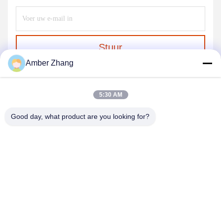
Stuur
Amber Zhang
5:30 AM
Good day, what product are you looking for?
WUHAN GDZX POWER EQUIPMENT CO.,
LTD
sales@gdzxdl.com
86--17362949750
De Tweede Weg van No.1fenghuangyuan, Jiangxia-District,