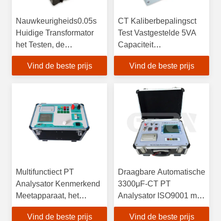
Nauwkeurigheids0.05s
CT Kaliberbepalingsct
Huidige Transformator
Test Vastgestelde 5VA
het Testen, de
Capaciteit
Machtsconsumptie van
280mm×60mm×60mm
Vind de beste prijs
Vind de beste prijs
het Transformator
Grootte met Rol
Testende Materiaal
20VA
Multifunctiect PT
Draagbare Automatische
Analysator Kenmerkend
3300μF-CT PT
Meetapparaat, het
Analysator ISO9001 met
Materiaal van de
het Scherm van
Vind de beste prijs
Vind de beste prijs
Transformatortest
240×128 LCD