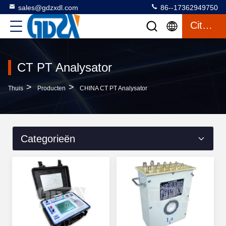
sales@gdzxdl.com
86--17362949750
Citaat
CT PT Analysator
>
>
Thuis
Producten
CHINA CT PT Analysator
Categorieën