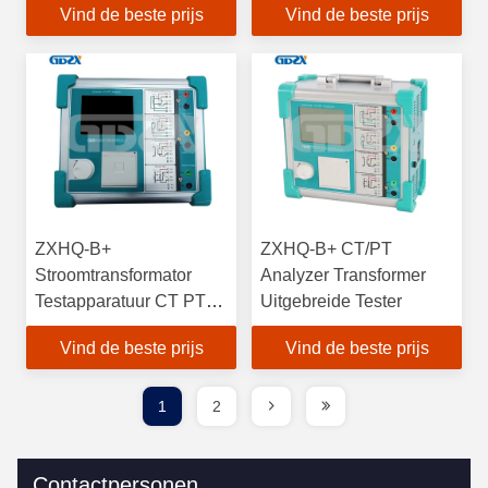
Vind de beste prijs
Vind de beste prijs
het laboratorium,
0~180Vrms 12Arms 36A
((piek)
ZXHQ-B+
ZXHQ-B+ CT/PT
Stroomtransformator
Analyzer Transformer
Testapparatuur CT PT
Uitgebreide Tester
Analyser
Vind de beste prijs
Vind de beste prijs
1
2
Contactpersonen