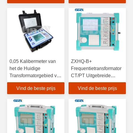
0,05 Kalibermeter van
ZXHQ-B+
het de Huidige
Frequentietransformator
Transformatorgebied van
CT/PT Uitgebreide
de
Tester Karakteristieke
Vind de beste prijs
Vind de beste prijs
Niveaunauwkeurigheid
Tester Stroom