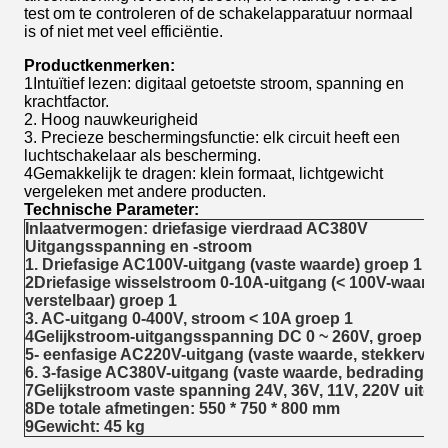
test om te controleren of de schakelapparatuur normaal
is of niet met veel efficiëntie.
Productkenmerken:
1Intuïtief lezen: digitaal getoetste stroom, spanning en
krachtfactor.
2. Hoog nauwkeurigheid
3. Precieze beschermingsfunctie: elk circuit heeft een
luchtschakelaar als bescherming.
4Gemakkelijk te dragen: klein formaat, lichtgewicht
vergeleken met andere producten.
Technische
Parameter:
Inlaatvermogen: driefasige vierdraad AC380V
Uitgangsspanning en -stroom
1. Driefasige AC100V-uitgang (vaste waarde) groep 1
2Driefasige wisselstroom 0-10A-uitgang (< 100V-waard
verstelbaar) groep 1
3. AC-uitgang 0-400V, stroom < 10A groep 1
4Gelijkstroom-uitgangsspanning DC 0 ~ 260V, groep 1
5- eenfasige AC220V-uitgang (vaste waarde, stekkervorm
6. 3-fasige AC380V-uitgang (vaste waarde, bedradingste
7Gelijkstroom vaste spanning 24V, 36V, 11V, 220V uitg
8De totale afmetingen: 550 * 750 * 800 mm
9Gewicht: 45 kg