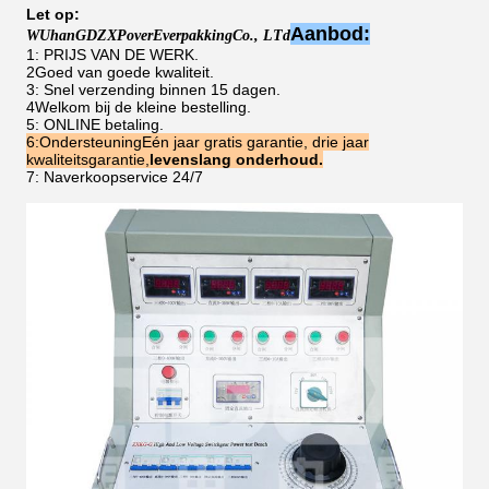
Let op:
Aanbod:
W
Uhan
GDZX
P
over
E
verpakking
C
o
., L
Td
1: PRIJS VAN DE WERK.
2Goed van goede kwaliteit.
3: Snel verzending binnen 15 dagen.
4Welkom bij de kleine bestelling.
5: ONLINE betaling.
6:
Ondersteuning
Eén jaar gratis garantie, drie jaar
kwaliteitsgarantie,
levenslang onderhoud.
7: Naverkoopservice 24/7