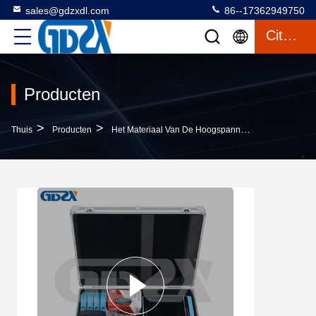
sales@gdzxdl.com
86--17362949750
Citaat
Producten
>
>
>
Thuis
Producten
Het Materiaal Van De Hoogspanningstest
ZXDN-