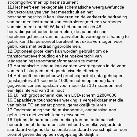
stroomgolfvormen op het instrument
11.
Het heeft een hexagonale schematische weergavefunctie
die vectoranalyse van het meetcircuit en het
beschermingscircuit kan uitvoeren en de verkeerde bedrading
van het meetinstrument kan controleren;met een vermogen
van niet meer dan 50 W, kan het automatisch 48
bedradingsmethoden beoordelen; de automatische
berekeningsfunctie van het aanvullende vermogen is handig te
gebruiken.Het personeel berekent het extra vermogen voor
gebruikers met bedradingsproblemen.
12.
Optioneel grote klem kan worden gebruikt om de
transformatieverhouding en het hoekverschil van
laagspanningsstroomtransformatoren te meten
13.
Harmonische inhoud kan worden weergegeven in de vorm
van een histogram, met goede visuele effecten
14.
Het heeft een ingebouwd groot capaciteit data geheugen,
(opslaginterval 1 seconde-1000 minuten optioneel) kan
gegevens continu opslaan voor meer dan 18 maanden met
een tijdsinterval van 1 minuut
15.
10 inch groot scherm kleuren LCD-scherm 1280×800
16.
Capacitieve touchscreen werking is vergelijkbaar met die
van tablet PC en smart phone, gemakkelijk te leren
17.
Ondersteuning van de muisoperatie, aanpassing aan
gebruikers met verschillende gewoontes
18.
Tijdens de harmonische meting kan het automatisch
beoordelen of de harmonische inhoud van elke volgorde de
standaard volgens de nationale standaard overschrijdt en een
prompt geven,die op een oogopslag duidelijk is.