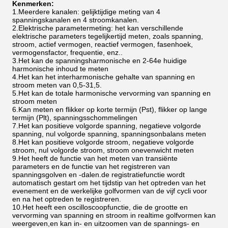
Kenmerken:
1.
Meerdere kanalen: gelijktijdige meting van 4
spanningskanalen en 4 stroomkanalen.
2.
Elektrische parametermeting: het kan verschillende
elektrische parameters tegelijkertijd meten, zoals spanning,
stroom, actief vermogen, reactief vermogen, fasenhoek,
vermogensfactor, frequentie, enz..
3.
Het kan de spanningsharmonische en 2-64e huidige
harmonische inhoud te meten
4.
Het kan het interharmonische gehalte van spanning en
stroom meten van 0,5-31,5.
5.
Het kan de totale harmonische vervorming van spanning en
stroom meten
6.
Kan meten en flikker op korte termijn (Pst), flikker op lange
termijn (Plt), spanningsschommelingen
7.
Het kan positieve volgorde spanning, negatieve volgorde
spanning, nul volgorde spanning, spanningsonbalans meten
8.
Het kan positieve volgorde stroom, negatieve volgorde
stroom, nul volgorde stroom, stroom onevenwicht meten
9.
Het heeft de functie van het meten van transiënte
parameters en de functie van het registreren van
spanningsgolven en -dalen.de registratiefunctie wordt
automatisch gestart om het tijdstip van het optreden van het
evenement en de werkelijke golfvormen van de vijf cycli voor
en na het optreden te registreren.
10.
Het heeft een oscilloscoopfunctie, die de grootte en
vervorming van spanning en stroom in realtime golfvormen kan
weergeven,en kan in- en uitzoomen van de spannings- en