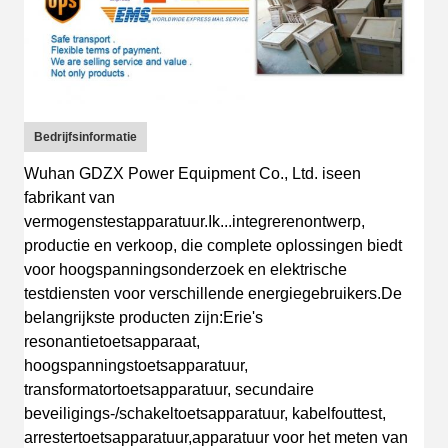
Bedrijfsinformatie
Wuhan GDZX Power Equipment Co., Ltd.
is
een
fabrikant van
vermogenstestapparatuur
.
Ik...
integreren
ontwerp
,
productie en verkoop, die complete oplossingen biedt
voor hoogspanningsonderzoek en elektrische
testdiensten voor verschillende energiegebruikers.
De
belangrijkste producten zijn:
Erie's
resonantietoetsapparaat,
hoogspanningstoetsapparatuur,
transformatortoetsapparatuur, secundaire
beveiligings-/schakeltoetsapparatuur, kabelfouttest,
arrestertoetsapparatuur,apparatuur voor het meten van