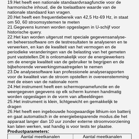
19.
Het heeft een nationale standaardvraagfunctie voor de
harmonische inhoud, die de toelaatbare waarde van de
nationale standaard kan vragen.
20.
Het heeft een frequentiebereik van 42,5 Hz-69 Hz, in staat
om 50, 60 stroomsystemen te meten
21.
Gegevens kunnen worden opgeslagen in U-schijf voor
historische query.
22.
Het kan worden uitgerust met speciale gegevensanalyse-
en beheerssoftware om de testresultaten te analyseren en te
verwerken, en kan de kwaliteit van het vermogen en de
periodieke veranderingen van de belasting van het gemeten
punt vaststellen.Dit is onlosmakelijk voor de energiewerkers
om de energie kwaliteit van de gebruiker te begrijpen en de
bijbehorende verwerkingsmaatregelen te nemen
23.
De analysesoftware kan professionele analyserapporten
voor de kwaliteit van de stroom opstellen in overeenstemming
met de eisen van de nationale norm
24.
Het instrument heeft een schermopnamefunctie en de
weergegeven gegevens op elk scherm kunnen handmatig
worden opgeslagen in de vorm van afbeeldingen
25.
Het instrument is klein, lichtgewicht en gemakkelijk te
dragen
26.
Het heeft een ingebouwde hoogwaardige lithium-ion batterij
en gaat automatisch in de energiebesparende modus.die het
apparaat langer dan 10 uur zonder externe stroomvoorziening
kan laten werken, wat handig is voor tests ter plaatse.
Productparameters:
Aantal meetkanalen
Aantal meetkanalen