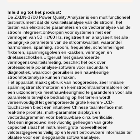
Inleiding tot het product:
De ZXDN-3700 Power Quality Analyzer is een multifunctioneel
testinstrument dat de kwaliteitsanalyse van de stroom, het
testen van elektrische parameters en de vectoranalyse van de
stroom integreert.ontworpen voor systemen met een
vermogen van 50 Hz/60 Hz, registreert en analyseert het alle
belangrijke parameters van de stroomkwaliteit, waaronder
harmonieën, spanning, stroom, frequentie, schommelingen,
flikkeren, spanningsgolven en -zakken, vermogen en
driefaseschokken.Uitgerust met geavanceerde
vermogenskwaliteitsmeting, beschikt het ook over
professionele pc-analyse-software voor secundaire
diagnostiek, waardoor gebruikers een nauwkeurige
stroomfoutanalyse kunnen maken.
Het apparaat maakt gebruik van hoogprecise, zeer lineaire
spanningstransformatoren en klemstroomtransformatoren om
een uitzonderlijke meetnauwkeurigheid te garanderen voor alle
parameters.terwijl de bedrading op het terrein wordt
vereenvoudigdHet geïmporteerde grote kleuren-LCD-
touchscreen biedt een intuïtieve Chinese taalinterface met
real-time prompts, multi-parameter displays en
vectordiagrammen voor betrouwbare circuitverificatie.
Met een ingebouwd niet-vluchtig geheugen van grote
capaciteit slaat het instrument grote hoeveelheden
veldtestgegevens veilig op en levert betrouwbare informatie ter
plaatse voor een diepgaande softwareanalyse.