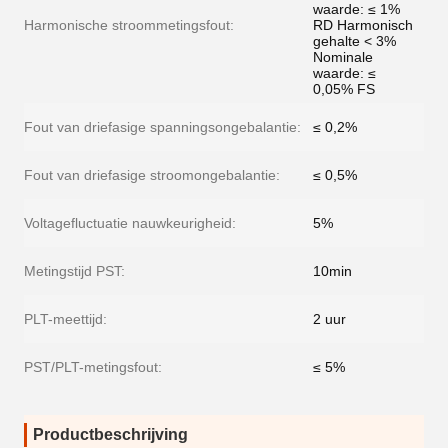
waarde: ≤ 1%
Harmonische stroommetingsfout:
RD Harmonisch
gehalte < 3%
Nominale
waarde: ≤
0,05% FS
Fout van driefasige spanningsongebalantie:
≤ 0,2%
Fout van driefasige stroomongebalantie:
≤ 0,5%
Voltagefluctuatie nauwkeurigheid:
5%
Metingstijd PST:
10min
PLT-meettijd:
2 uur
PST/PLT-metingsfout:
≤ 5%
Productbeschrijving