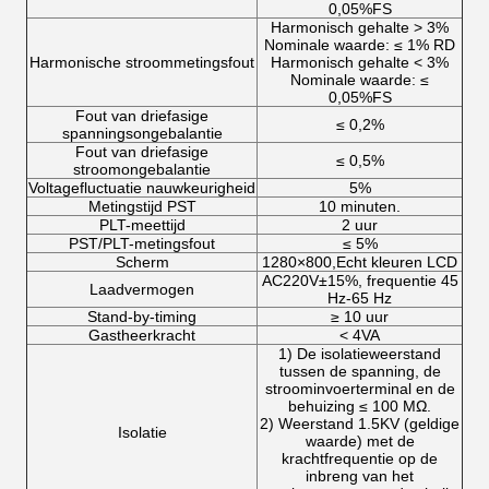
0,05%FS
Harmonisch gehalte > 3%
Nominale waarde: ≤ 1% RD
Harmonische stroommetingsfout
Harmonisch gehalte < 3%
Nominale waarde: ≤
0,05%FS
Fout van driefasige
≤ 0,2%
spanningsongebalantie
Fout van driefasige
≤ 0,5%
stroomongebalantie
Voltagefluctuatie nauwkeurigheid
5%
Metingstijd PST
10 minuten.
PLT-meettijd
2 uur
PST/PLT-metingsfout
≤ 5%
Scherm
1280×800,Echt kleuren LCD
AC220V±15%, frequentie 45
Laadvermogen
Hz-65 Hz
Stand-by-timing
≥ 10 uur
Gastheerkracht
< 4VA
1) De isolatieweerstand
tussen de spanning, de
stroominvoerterminal en de
behuizing ≤ 100 MΩ.
2) Weerstand 1.5KV (geldige
Isolatie
waarde) met de
krachtfrequentie op de
inbreng van het