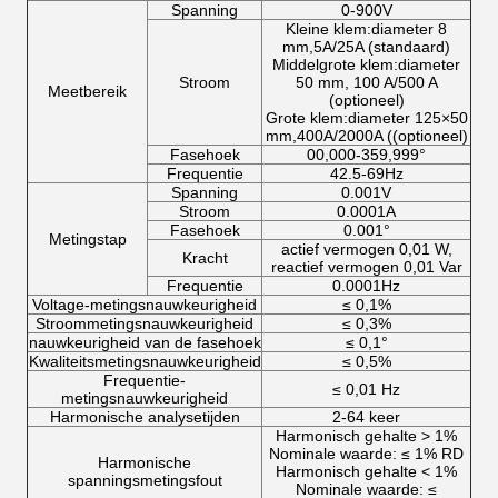
Spanning
0-900V
Kleine klem:diameter 8
mm,5A/25A (standaard)
Middelgrote klem:diameter
Stroom
50 mm, 100 A/500 A
Meetbereik
(optioneel)
Grote klem:diameter 125×50
mm,400A/2000A ((optioneel)
Fasehoek
00,000-359,999°
Frequentie
42.5-69Hz
Spanning
0.001V
Stroom
0.0001A
Fasehoek
0.001°
Metingstap
actief vermogen 0,01 W,
Kracht
reactief vermogen 0,01 Var
Frequentie
0.0001Hz
Voltage-metingsnauwkeurigheid
≤ 0,1%
Stroommetingsnauwkeurigheid
≤ 0,3%
nauwkeurigheid van de fasehoek
≤ 0,1°
Kwaliteitsmetingsnauwkeurigheid
≤ 0,5%
Frequentie-
≤ 0,01 Hz
metingsnauwkeurigheid
Harmonische analysetijden
2-64 keer
Harmonisch gehalte > 1%
Nominale waarde: ≤ 1% RD
Harmonische
Harmonisch gehalte < 1%
spanningsmetingsfout
Nominale waarde: ≤