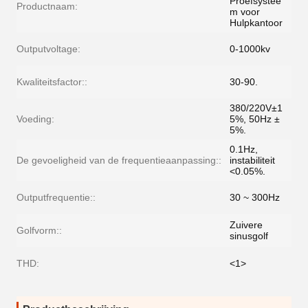
Proefsystee
Productnaam:
m voor
Hulpkantoor
Outputvoltage:
0-1000kv
Kwaliteitsfactor::
30-90.
380/220V±1
Voeding:
5%, 50Hz ±
5%.
0.1Hz,
De gevoeligheid van de frequentieaanpassing::
instabiliteit
<0.05%.
Outputfrequentie::
30 ~ 300Hz
Zuivere
Golfvorm::
sinusgolf
THD:
<1>