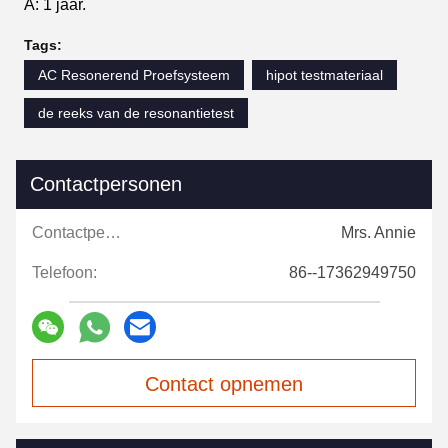
A: 1 jaar.
Tags:
AC Resonerend Proefsysteem
hipot testmateriaal
de reeks van de resonantietest
Contactpersonen
Contactpersonen:
Mrs. Annie
Telefoon:
86--17362949750
Contact opnemen