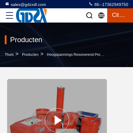
sales@gdzxdl.com
86--17362949750
Citaat
Producten
>
>
>
Thuis
Producten
Hoogspannings Resonerend Proefsysteem
Het 