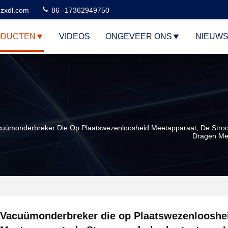
zxdl.com
86--17362949750
ODUCTEN
VIDEOS
ONGEVEER ONS
NIEUW
uümonderbreker Die Op Plaatswezenloosheid Meetapparaat, De Stro
Dragen Me
Vacuümonderbreker die op Plaatswezenlooshe