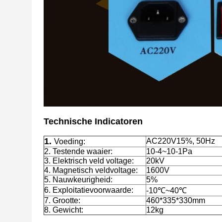
Technische Indicatoren
1.
AC220V15%, 50Hz
Voeding:
2. Testende waaier:
10-4~10-1Pa
3. Elektrisch veld voltage:
20kV
4. Magnetisch veldvoltage:
1600V
5. Nauwkeurigheid:
5%
6. Exploitatievoorwaarde:
-10℃~40℃
7. Grootte:
460*335*330mm
8. Gewicht:
12kg