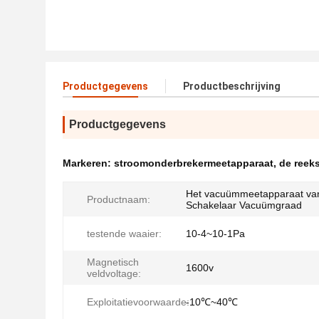
Productgegevens
Productbeschrijving
Productgegevens
Markeren:
stroomonderbrekermeetapparaat
,
de reek
Het vacuümmeetapparaat va
Productnaam:
Schakelaar Vacuümgraad
testende waaier:
10-4~10-1Pa
Magnetisch
1600v
veldvoltage:
Exploitatievoorwaarde:
-10℃~40℃