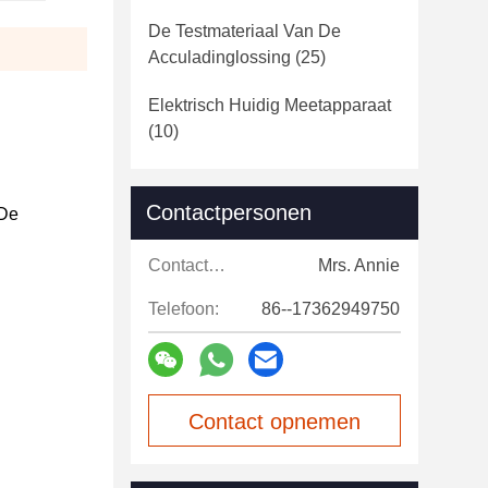
De Testmateriaal Van De
Acculadinglossing
(25)
Elektrisch Huidig Meetapparaat
(10)
Contactpersonen
 De
Contactpersonen:
Mrs. Annie
Telefoon:
86--17362949750
Contact opnemen