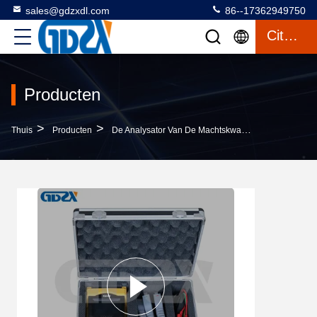
sales@gdzxdl.com
86--17362949750
Citaat
Producten
>
>
>
Thuis
Producten
De Analysator Van De Machtskwaliteit
SMG6000 D