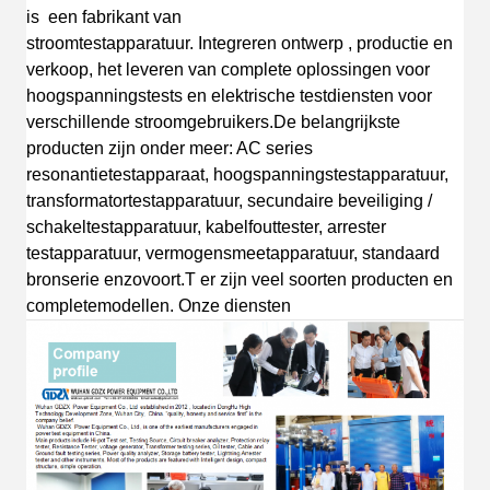
is
een fabrikant van
stroomtestapparatuur
.
I
ntegreren
ontwerp
, productie en
verkoop, het leveren van complete oplossingen voor
hoogspanningstests en elektrische testdiensten voor
verschillende stroomgebruikers.
De belangrijkste
producten zijn onder meer: AC s
eries
resonantietestapparaat, hoogspanningstestapparatuur,
transformatortestapparatuur, secundaire beveiliging /
schakeltestapparatuur, kabelfouttester, arrester
testapparatuur, vermogensmeetapparatuur, standaard
bronserie
enzovoort.
T
er zijn veel soorten producten en
complete
modellen.
Onze diensten