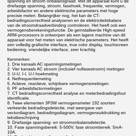
spanning en stroom onbalansgraad. Met dit apparaat kunt u de
driefasige spanning, stroom, fasehoek, frequentie, vermogen,
arbeidsfactor en andere elektrische parameters met hoge
precisie meten. Belangrijker nog, het kan de CT-
bedradingscorrectheid analyseren en de elektriciteitsbalans
van de stroomdraadverbinding controleren. Het heeft ook een
vermogensberekeningsfunctie. De geïnstalleerde High-speed
ARM-processors is ontworpen als een lagere machine van dit
apparaat voor het meten van elektrische parameters. Het heeft
een volledig grafische interface, true color display, touchscreen
bediening, vriendelijke interface, zeer krachtig
Kenmerken:
1. Drie kanaals AC spanningsmetingen
2. Vier kanaals AC stroom (inclusief nulfasestroom) metingen
3. U-U, I-I, U-I hoekmeting
4. Netfrequentiemeting
5. Actieve, reactieve, schijnbare vermogensmetingen
6. PF arbeidsfactormetingen
7. CT bedradingscorrectheid analyse en meterbedradingsfout
identificatie.
8. Twee elementen 3P3W vermogensmeter 192 soorten
verkeerde bedradingsdetectie, met weergave van
vectordiagram, bedradingsdiagram, vermogensuitdrukking en
tekstbeschrijving
9. Driefasige spanning- en stroomonbalansdetectie.
10. Fase spanningsbereik: 5-500V, fase stroombereik: 5mA-
10A.