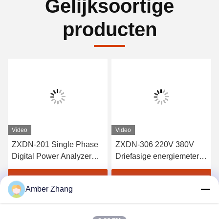
Gelijksoortige
producten
Video
Video
ZXDN-201 Single Phase
ZXDN-306 220V 380V
Digital Power Analyzer
Driefasige energiemeter
0.05 Klasse
Test Multimeter Testbank
nauwkeurigheid
Vind de beste prijs
Vind de beste prijs
Amber Zhang
Compacte structuur
ZXDN-201