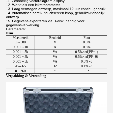
11. Zeshoekig vectordiagram display
12. Werkt als een lekstroommeter
13. Laag vermogen ontwerp, maximaal 12 uur continu gebruik.
14. Automatisch bereik, touchscreen knop, gebruiksvriendelijk
ontwerp.
15. Gegevens exporteren via U-disk, handig voor
gegevensverwerking.
Parameters:
Item
Meetbereik
Eenheid
Fout
Re
1～500
V
0.3%
0.
0.001～10
A
0.3%
0.
0.001～5k
VA
0.5%×rd(PF=1)
0.001～5k
VA
0.5%×rd(PF=0)
0
0.001～5k
VA
0.5%×d
0
45～65
HZ
0.1%×d
0
0～360
°
±1°
Verpakking & Verzending