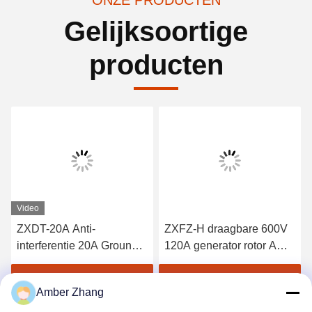
Gelijksoortige
producten
Video
ZXDT-20A Anti-
ZXFZ-H draagbare 600V
interferentie 20A Ground
120A generator rotor AC
Continuity Tester Down
impedantietester
Lead Conduction
Vind de beste prijs
Vind de beste prijs
Amber Zhang