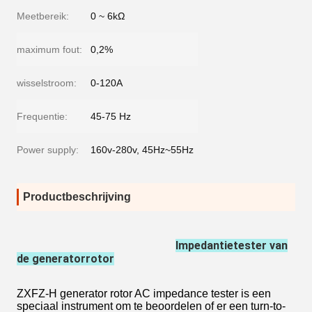
Meetbereik:
0 ~ 6kΩ
maximum fout:
0,2%
wisselstroom:
0-120A
Frequentie:
45-75 Hz
Power supply:
160v-280v, 45Hz~55Hz
Productbeschrijving
Impedantietester van
de generatorrotor
ZXFZ-H generator rotor AC impedance tester is een
speciaal instrument om te beoordelen of er een turn-to-