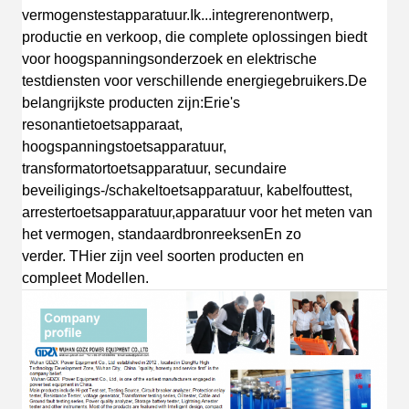
vermogenstestapparatuur
.
Ik...
integreren
ontwerp
,
productie en verkoop, die complete oplossingen biedt
voor hoogspanningsonderzoek en elektrische
testdiensten voor verschillende energiegebruikers.
De
belangrijkste producten zijn:
Erie's
resonantietoetsapparaat,
hoogspanningstoetsapparatuur,
transformatortoetsapparatuur, secundaire
beveiligings-/schakeltoetsapparatuur, kabelfouttest,
arrestertoetsapparatuur,apparatuur voor het meten van
het vermogen, standaardbronreeksen
En zo
verder.
T
Hier zijn veel soorten producten en
compleet
Modellen.