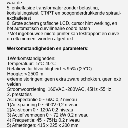
waarde
5. enkelfasige transformator zonder belasting,
kortsluitingstest, CT/PT en boogonderdrukkende spiraal-
excitatietest
6. Grote scherm grafische LCD, cursor hint werking, en
het automatisch curvilineaire coördinaten
7Met ingebouwde micro printer kan testrapport en curve
op elk moment worden afgedrukt
Werkomstandigheden en parameters:
1Werkomstandigheden:
Temperatuur: -5°C-40°C
Relatieve luchtvochtigheid: < 95% ((25°C)
Hoogte: < 2500 m
externe storingen: geen extra zware schokken, geen extra 
velden
Stroomvoorziening: 160VAC~280VAC, 45Hz~55Hz
2. prestaties
AC-impedantie 0 ~ 6kΩ 0,2 niveau
1)Ac-spanning 0 ~ 600V 0,2 niveau
2)Ac-stroom 0 ~ 120A 0,2 niveau
3) Actief vermogen 0 ~ 72 kW 0,2 niveau
4) Frequentie: 45 ~ 75Hz 0,2 niveau
5) Afmetingen: 415 x 225 x 200 mm