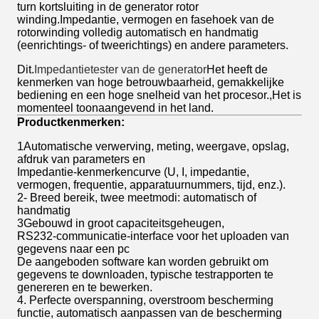
turn kortsluiting in de generator rotor
winding.Impedantie, vermogen en fasehoek van de
rotorwinding volledig automatisch en handmatig
(eenrichtings- of tweerichtings) en andere parameters.
Dit.
Impedantietester van de generator
Het heeft de
kenmerken van hoge betrouwbaarheid, gemakkelijke
bediening en een hoge snelheid van het procesor.,Het is
momenteel toonaangevend in het land.
Productkenmerken:
1Automatische verwerving, meting, weergave, opslag,
afdruk van parameters en
Impedantie-kenmerkencurve (U, I, impedantie,
vermogen, frequentie, apparatuurnummers, tijd, enz.).
2- Breed bereik, twee meetmodi: automatisch of
handmatig
3Gebouwd in groot capaciteitsgeheugen,
RS232-communicatie-interface voor het uploaden van
gegevens naar een pc
De aangeboden software kan worden gebruikt om
gegevens te downloaden, typische testrapporten te
genereren en te bewerken.
4. Perfecte overspanning, overstroom bescherming
functie, automatisch aanpassen van de bescherming