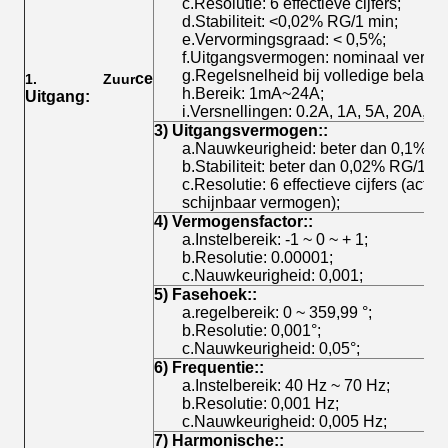
c.Resolutie: 6 effectieve cijfers;
d.Stabiliteit: <0,02% RG/1 min;
e.Vervormingsgraad: < 0,5%;
f.Uitgangsvermogen: nominaal vermo
g.Regelsnelheid bij volledige belast
ce
1. Zuur
h.Bereik: 1mA~24A;
Uitgang
:
i.Versnellingen: 0.2A, 1A, 5A, 20A, a
3) Uitgangsvermogen:
:
a.Nauwkeurigheid: beter dan 0,1% R
b.Stabiliteit: beter dan 0,02% RG/1 mi
c.Resolutie: 6 effectieve cijfers (acti
schijnbaar vermogen);
4) Vermogensfactor:
:
a.Instelbereik: -1 ~ 0 ~ + 1;
b.Resolutie: 0.00001;
c.Nauwkeurigheid: 0,001;
5) Fasehoek:
:
a.regelbereik: 0 ~ 359,99 °;
b.Resolutie: 0,001°;
c.Nauwkeurigheid: 0,05°;
6) Frequentie:
:
a.Instelbereik: 40 Hz ~ 70 Hz;
b.Resolutie: 0,001 Hz;
c.Nauwkeurigheid: 0,005 Hz;
7) Harmonische:
: