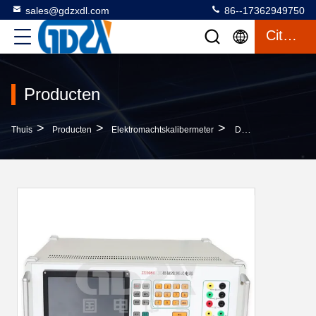
sales@gdzxdl.com
86--17362949750
Citaat
Producten
>
>
>
Thuis
Producten
Elektromachtskalibermeter
Draagbare Hoge Nauwkeurigheid AC Programmeerbare Precisie Standaard Krachtbron In Drie Stadia