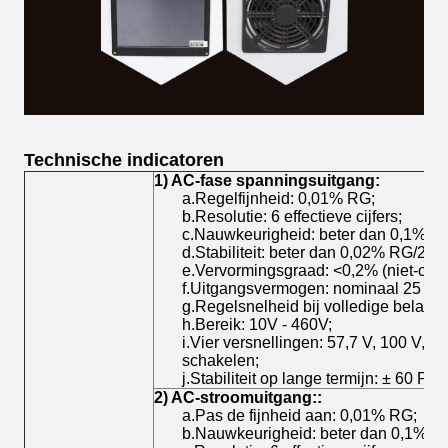
Technische indicatoren
1) AC-fase spanningsuitgang
:
a.Regelfijnheid: 0,01% RG;
b.Resolutie: 6 effectieve cijfers;
c.Nauwkeurigheid: beter dan 0,1% R
d.Stabiliteit: beter dan 0,02% RG/2 mi
e.Vervormingsgraad: <0,2% (niet-capa
f.Uitgangsvermogen: nominaal 25 VA/
g.Regelsnelheid bij volledige belast
h.Bereik: 10V - 460V;
i.Vier versnellingen: 57,7 V, 100 V, 2
schakelen;
j.Stabiliteit op lange termijn: ± 60 PPM
2) AC-stroomuitgang:
:
a.Pas de fijnheid aan: 0,01% RG;
b.Nauwkeurigheid: beter dan 0,1% R