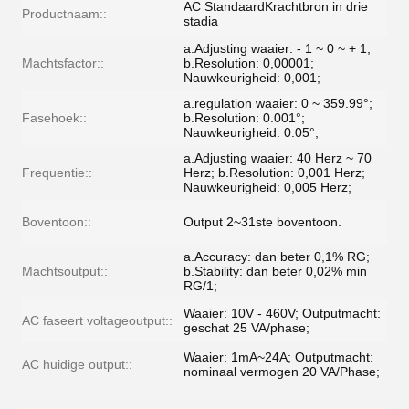
AC StandaardKrachtbron in drie
Productnaam::
stadia
a.Adjusting waaier: - 1 ~ 0 ~ + 1;
Machtsfactor::
b.Resolution: 0,00001;
Nauwkeurigheid: 0,001;
a.regulation waaier: 0 ~ 359.99°;
Fasehoek::
b.Resolution: 0.001°;
Nauwkeurigheid: 0.05°;
a.Adjusting waaier: 40 Herz ~ 70
Frequentie::
Herz; b.Resolution: 0,001 Herz;
Nauwkeurigheid: 0,005 Herz;
Boventoon::
Output 2~31ste boventoon.
a.Accuracy: dan beter 0,1% RG;
Machtsoutput::
b.Stability: dan beter 0,02% min
RG/1;
Waaier: 10V - 460V; Outputmacht:
AC faseert voltageoutput::
geschat 25 VA/phase;
Waaier: 1mA~24A; Outputmacht:
AC huidige output::
nominaal vermogen 20 VA/Phase;