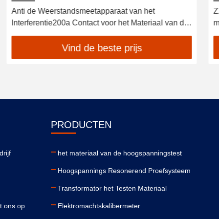
ZX-803 Gemakkelijk te bedienen Draagbare
microcomputer relaisbeschermingstester met LCD-
scherm
Vind de beste prijs
PRODUCTEN
rijf
het materiaal van de hoogspanningstest
Hoogspannings Resonerend Proefsysteem
Transformator het Testen Materiaal
t ons op
Elektromachtskalibermeter