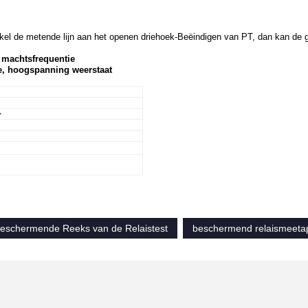
nkel de metende lijn aan het openen driehoek-Beëindigen van PT, dan kan de
n machtsfrequentie
ie, hoogspanning weerstaat
>
eschermende Reeks van de Relaistest
beschermend relaismeeta