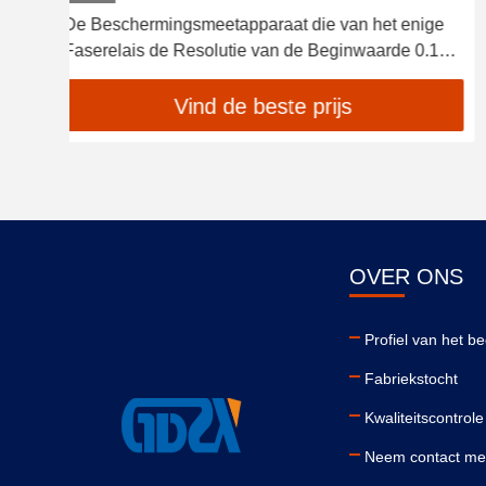
ge
Anti de Weerstandsmeetapparaat van het
.1ms
Interferentie200a Contact voor het Materiaal van de
Omschakelingscontrole
Vind de beste prijs
OVER ONS
Profiel van het bed
Fabriekstocht
Kwaliteitscontrole
Neem contact me