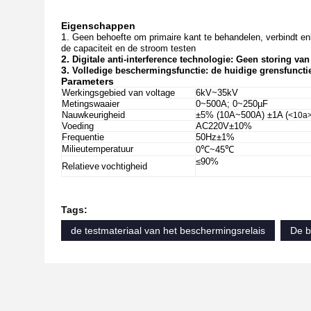
Eigenschappen
1.
Geen behoefte om primaire kant te behandelen, verbindt e
de capaciteit en de stroom testen
2.
Digitale anti-interference technologie: Geen storing va
3.
Volledige beschermingsfunctie: de huidige grensfunct
Parameters
Werkingsgebied van voltage
6kV~35kV
Metingswaaier
0~500A; 0~250µF
Nauwkeurigheid
±5% (10A~500A) ±1A (
<10a
Voeding
AC220V±10%
Frequentie
50Hz±1%
Milieutemperatuur
0℃~45℃
≤90%
Relatieve
vochtigheid
Tags:
de testmateriaal van het beschermingsrelais
De b