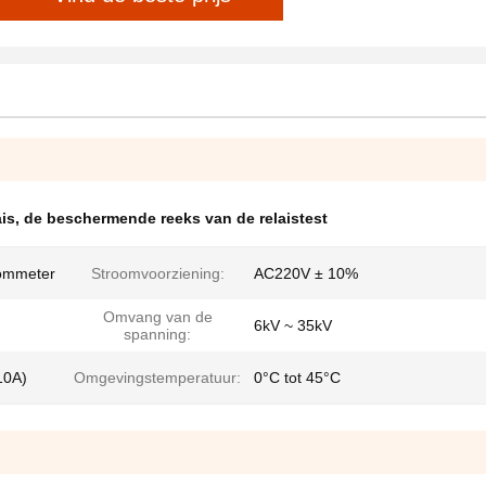
is
,
de beschermende reeks van de relaistest
oommeter
Stroomvoorziening:
AC220V ± 10%
Omvang van de
6kV ~ 35kV
spanning:
10A)
Omgevingstemperatuur:
0°C tot 45°C