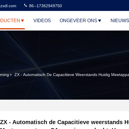
zxdl.com
86--17362949750
ODUCTEN
VIDEOS
ONGEVEER ONS
NIEUW
rming
>
ZX - Automatisch De Capacitieve Weerstands Huidig Meetappa
ZX - Automatisch de Capacitieve weerstands H