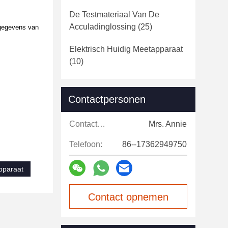
De Testmateriaal Van De
Acculadinglossing
(25)
 gegevens van
Elektrisch Huidig Meetapparaat
(10)
Contactpersonen
Contactpersonen:
Mrs. Annie
Telefoon:
86--17362949750
pparaat
Contact opnemen