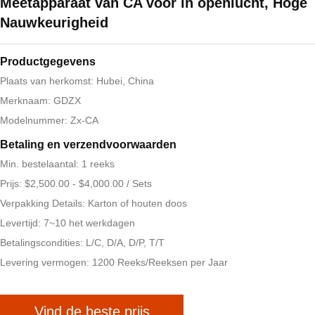
Meetapparaat van CA voor in openlucht, Hoge
Nauwkeurigheid
Productgegevens
Plaats van herkomst: Hubei, China
Merknaam: GDZX
Modelnummer: Zx-CA
Betaling en verzendvoorwaarden
Min. bestelaantal: 1 reeks
Prijs: $2,500.00 - $4,000.00 / Sets
Verpakking Details: Karton of houten doos
Levertijd: 7~10 het werkdagen
Betalingscondities: L/C, D/A, D/P, T/T
Levering vermogen: 1200 Reeks/Reeksen per Jaar
Vind de beste prijs