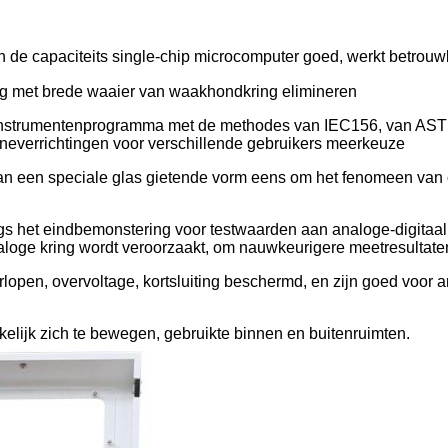
van de capaciteits single-chip microcomputer goed, werkt betrouw
ng met brede waaier van waakhondkring elimineren
g, Instrumentenprogramma met de methodes van IEC156, van A
everrichtingen voor verschillende gebruikers meerkeuze
an een speciale glas gietende vorm eens om het fenomeen van o
s het eindbemonstering voor testwaarden aan analoge-digitaal
analoge kring wordt veroorzaakt, om nauwkeurigere meetresultat
erlopen, overvoltage, kortsluiting beschermd, en zijn goed voor 
kelijk zich te bewegen, gebruikte binnen en buitenruimten.