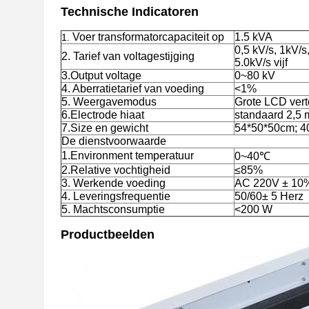
Technische Indicatoren
Voer transformatorcapaciteit op
1.5 kVA
1.
0,5 kV/s, 1kV/s
2. Tarief van voltagestijging
5.0kV/s vijf
3.Output voltage
0~80 kV
4. Aberratietarief van voeding
<1%
5. Weergavemodus
Grote LCD vert
6.Electrode hiaat
standaard 2,5
7.Size en gewicht
54*50*50cm; 4
De dienstvoorwaarde
1.Environment temperatuur
0~40℃
2.Relative vochtigheid
≤85%
3. Werkende voeding
AC 220V ± 10
4. Leveringsfrequentie
50/60± 5 Herz
5. Machtsconsumptie
<200 W
Productbeelden