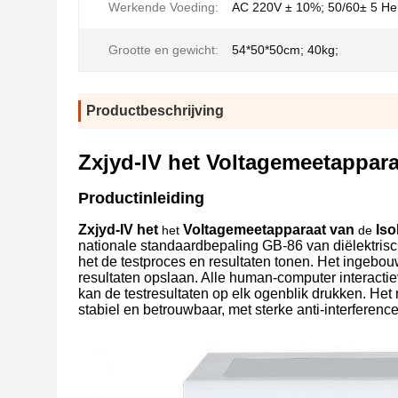
Werkende Voeding:
AC 220V ± 10%; 50/60± 5 He
Grootte en gewicht:
54*50*50cm; 40kg;
Productbeschrijving
Zxjyd-IV het Voltagemeetappara
Productinleiding
Zxjyd-IV het
Voltagemeetapparaat van
Iso
het
de
nationale standaardbepaling GB-86 van diëlektrisc
het de testproces en resultaten tonen. Het ing
resultaten opslaan. Alle human-computer interactiev
kan de testresultaten op elk ogenblik drukken. Het 
stabiel en betrouwbaar, met sterke anti-interference 