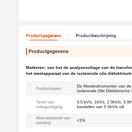
Productgegevens
Productbeschrijving
Productgegevens
Markeren:
van het de analysevoltage van de transfor
het meetapparaat van de isolerende olie diëlektrisch
De Meetinstrumenten van de
Productnaam:
isolerende Olie Diëlektrische 
Tarief van
0,5 kV/s, 1kV/s, 2.0kV/s, 3.0k
voltagestijging:
toestellen van 5.0kV/s vijf
Aberratietarief van
<1%
voeding: