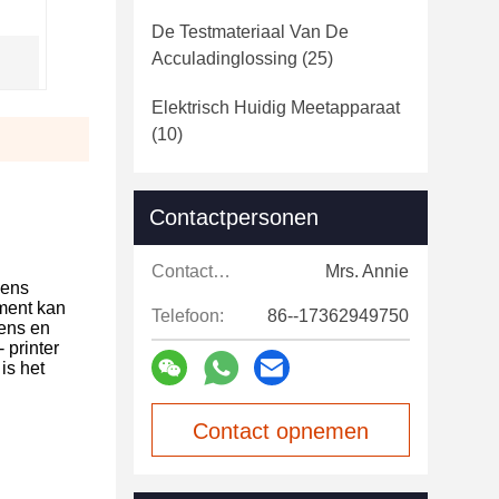
De Testmateriaal Van De
Acculadinglossing
(25)
Elektrisch Huidig Meetapparaat
(10)
Contactpersonen
Contactpersonen:
Mrs. Annie
gens
ument kan
Telefoon:
86--17362949750
ens en
 printer
is het
Contact opnemen