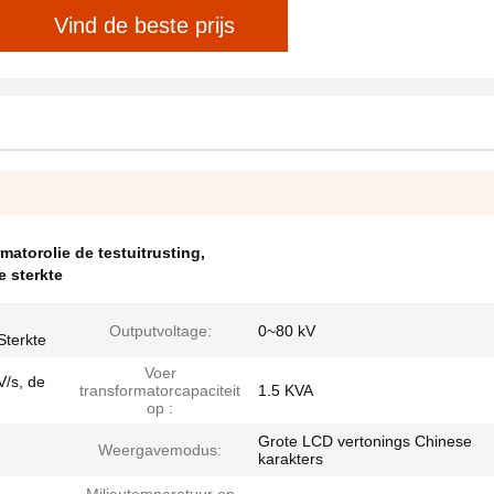
Vind de beste prijs
matorolie de testuitrusting
,
e sterkte
Outputvoltage:
0~80 kV
Sterkte
Voer
V/s, de
transformatorcapaciteit
1.5 KVA
op :
Grote LCD vertonings Chinese
Weergavemodus:
karakters