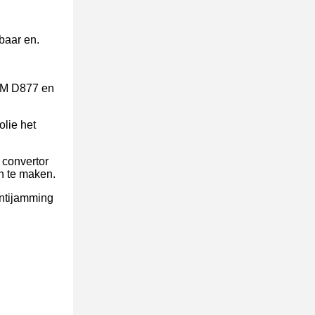
baar en.
STM D877 en
lie het
 convertor
en te maken.
antijamming