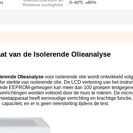
Milieutemperatuur en
rz
0~40℃; ≤85%
Relatieve vochtigheid:
at van de Isolerende Olieanalyse
lerende Olieanalyse
voor isolerende olie wordt ontwikkeld vol
he sterkte van isolerende olie. De LCD vertoning van het instr
ebouwde EEPROM-geheugen kan meer dan 100 groepen testgegev
errichtingen worden voltooid door de muis te roteren. De micro-
meetapparaat heeft eenvoudige verrichting en krachtige functie, 
capaciteit, en er is geen neerstorting tijdens de test.