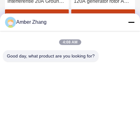
interferentie 20A Ground
120A generator rotor AC
Continuity Tester Down
impedantietester
Lead Conduction
Vind de beste prijs
Vind de beste prijs
Amber Zhang
4:08 AM
Good day, what product are you looking for?
WUHAN GDZX POWER EQUIPMENT CO.,
LTD
sales@gdzxdl.com
86--17362949750
De Tweede Weg van No.1fenghuangyuan, Jiangxia-District,
Wuhan-Stad, Hubei-Provincie, China