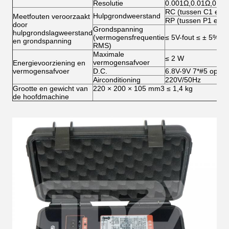
Resolutie
0.001Ω,0.01Ω,0.1Ω
RC (tussen C1 en 
Hulpgrondweerstand
Meetfouten veroorzaakt
RP (tussen P1 en P
door
Grondspanning
hulpgrondslagweerstand
(vermogensfrequentie
≤ 5V-fout ≤ ± 5%
en grondspanning
RMS)
Maximale
≤ 2 W
vermogensafvoer
Energievoorziening en
vermogensafvoer
D.C.
6.8V-9V 7*#5 oplaad
Airconditioning
220V/50Hz
Grootte en gewicht van
220 × 200 × 105 mm3 ≤ 1,4 kg
de hoofdmachine