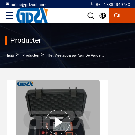
sales@gdzxdl.com
86--17362949750
Citaat
Producten
>
>
>
Thuis
Producten
Het Meetapparaat Van De Aardeisolatie
BY2571 