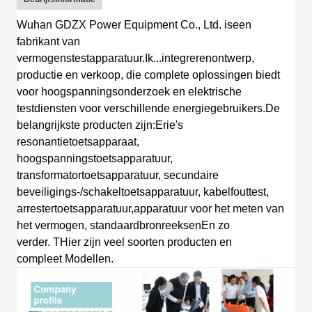
Wuhan GDZX Power Equipment Co., Ltd.
is
een
fabrikant van
vermogenstestapparatuur
.
Ik...
integreren
ontwerp
,
productie en verkoop, die complete oplossingen biedt
voor hoogspanningsonderzoek en elektrische
testdiensten voor verschillende energiegebruikers.
De
belangrijkste producten zijn:
Erie's
resonantietoetsapparaat,
hoogspanningstoetsapparatuur,
transformatortoetsapparatuur, secundaire
beveiligings-/schakeltoetsapparatuur, kabelfouttest,
arrestertoetsapparatuur,apparatuur voor het meten van
het vermogen, standaardbronreeksen
En zo
verder.
T
Hier zijn veel soorten producten en
compleet
Modellen.