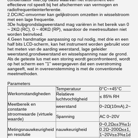
effectieve rol speelt bij het afschermen van vermogen en
radiofrequentieinterferentie.
2.DC/AC-omvormer kan gelijkstroom omzetten in wisselstroom
met een lage frequentie.
3De hulpgrondslagweerstand mag variëren in het bereik van 0
~ 2KΩ (RC), 0 ~ 40KΩ (RP), waardoor de meetresultaten niet
worden beïnvloed.
4.Geen handmatige aanpassing op nul nodig, met drie en een
half bits LCD-scherm, kan het instrument worden gebruikt voor
het meten van de aarding weerstand, lage geleider
weerstand,grondweerstand en wisselspanning naar de grond.
Als de geteste lus met een storing wordt geconfronteerd, wordt
op het scherm een "1" weergegeven dat een overstroming
aangeeft, wat in overeenstemming is met de conventionele
meetmethoden.
Parameters
Temperatuur
0°C~+45°C
Werkomstandigheden
Relatieve
≤ 85% RH
luchtvochtigheid
Meetbereik en
weerstand
0~2Ω(10mA),2~20
constante
stroomwaarde (virtuele
Spanning
AC 0~20V
waarde)
0~0,2Ω≤±3%±1d
Metingsnauwkeurigheid
nauwkeurigheid
0.2Ω~200Ω≤±1,5%
en resolutie
1~20V≤±3%±1d