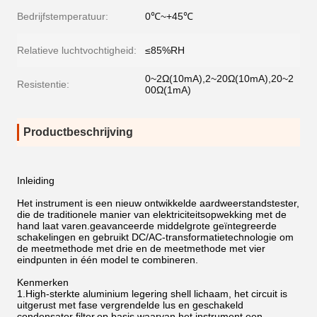
Bedrijfstemperatuur:
0℃~+45℃
Relatieve luchtvochtigheid:
≤85%RH
0~2Ω(10mA),2~20Ω(10mA),20~2
Resistentie:
00Ω(1mA)
Productbeschrijving
Inleiding
Het instrument is een nieuw ontwikkelde aardweerstandstester,
die de traditionele manier van elektriciteitsopwekking met de
hand laat varen.geavanceerde middelgrote geïntegreerde
schakelingen en gebruikt DC/AC-transformatietechnologie om
de meetmethode met drie en de meetmethode met vier
eindpunten in één model te combineren.
Kenmerken
1.High-sterkte aluminium legering shell lichaam, het circuit is
uitgerust met fase vergrendelde lus en geschakeld
condensator filter,op basis waarvan het instrument een