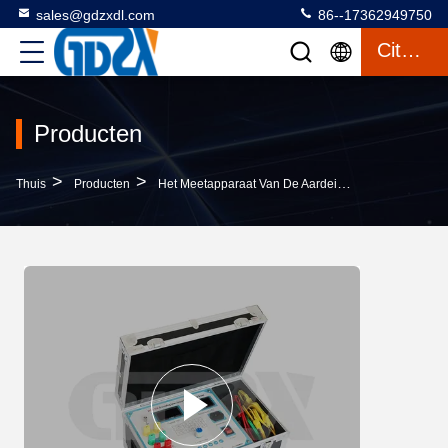
sales@gdzxdl.com
86--17362949750
Citaat
Producten
>
>
>
Thuis
Producten
Het Meetapparaat Van De Aardeisolatie
30A Het