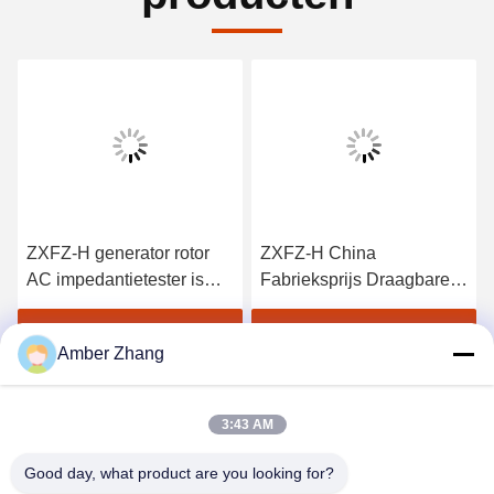
ZXFZ-H generator rotor
ZXFZ-H China
AC impedantietester is
Fabrieksprijs Draagbare
een speciaal instrument
600V 120A High-precision
om te beoordelen of de
Generator Rotor AC
Vind de beste prijs
Vind de beste prijs
Amber Zhang
generator rotor winding is
Impedantietester
kort
3:43 AM
Good day, what product are you looking for?