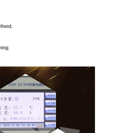
elheid;
ming;