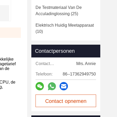
De Testmateriaal Van De
Acculadinglossing
(25)
Elektrisch Huidig Meetapparaat
(10)
Contactpersonen
kkelijke
Contactpersonen:
Mrs. Annie
agetarief
van de
Telefoon:
86--17362949750
RMCPU, de
g,
Contact opnemen