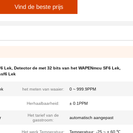
Vind de beste prijs
f6 Lek
,
Detector de met 32 bits van het WAPENmcu SF6 Lek
,
ssf6 Lek
ek
het meten van waaier:
0 ~ 999.9PPM
Herhaalbaarheid:
± 0.1PPM
Het tarief van de
r
automatisch aangepast
gasstroom:
Het werk Temperatuur:
Temperatuur: -25 ~ + 60 ℃