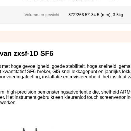
Volume en gewicht:
372*266.5*134.5 (mm), 3.5kg
 van zxsf-1D SF6
s met hoge gevoeligheid, goede stabiliteit, hoge snelheid, gema
kwantitatief SF6-breker, GIS-snel lekkagepunt en jaarlijks lekk
or voedingafdeling, installatie en revisieeenheid, het instituut 
 kern, high-precision bemonsteringsadvertentie die, snelheid A
r. Het instrument gebruikt een kleurenlcd touch screenvertonin
e werken.