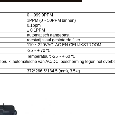
0 ~ 999.9PPM
1PPM (0 ~ 50PPM binnen)
0.1ppm
± 0.1PPM
automatisch aangepast
roestvrij staal gesinterde filter
110 ~ 220VAC, AC EN GELIJKSTROOM
-25 ~ + 70 ℃
Temperatuur: -25 ~ + 60 ℃
 gebruik, automatische van AC/DC, bescherming tegen het overb
372*266.5*134.5 (mm), 3.5kg