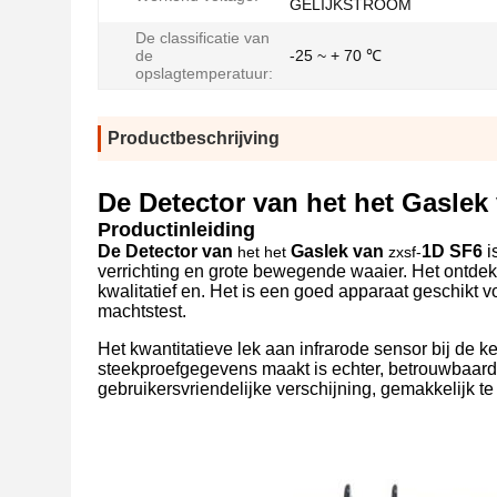
GELIJKSTROOM
De classificatie van
de
-25 ~ + 70 ℃
opslagtemperatuur:
Productbeschrijving
De Detector van het het Gaslek
Productinleiding
De Detector van
Gaslek van
1D SF6
i
het het
zxsf-
verrichting en grote bewegende waaier. Het ontdekt 
kwalitatief en. Het is een goed apparaat geschikt vo
machtstest.
Het kwantitatieve lek aan infrarode sensor bij de
steekproefgegevens maakt is echter, betrouwbaarde
gebruikersvriendelijke verschijning, gemakkelijk t