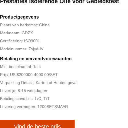
Prestaties Isolerende Olie voor Gebiedstest
Productgegevens
Plaats van herkomst: China
Merknaam: GDZX
Certificering: ISO9001
Modelnummer: Zxjyd-IV
Betaling en verzendvoorwaarden
Min. bestelaantal: 1set
Prijs: US $200000-4000.00/SET
Verpakking Details: Karton of Houten geval
Levertijd: 8-15 werkdagen
Betalingscondities: L/C, T/T
Levering vermogen: 1200SETS/JAAR
Vind de beste prijs