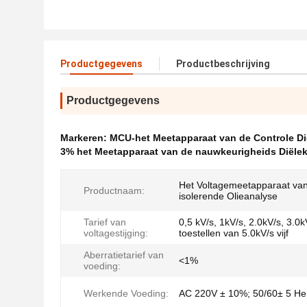
Productgegevens
Productbeschrijving
Productgegevens
Markeren:
MCU-het Meetapparaat van de Controle Dië
3% het Meetapparaat van de nauwkeurigheids Diëlekt
Het Voltagemeetapparaat va
Productnaam:
isolerende Olieanalyse
Tarief van
0,5 kV/s, 1kV/s, 2.0kV/s, 3.0k
voltagestijging:
toestellen van 5.0kV/s vijf
Aberratietarief van
<1%
voeding:
Werkende Voeding:
AC 220V ± 10%; 50/60± 5 He