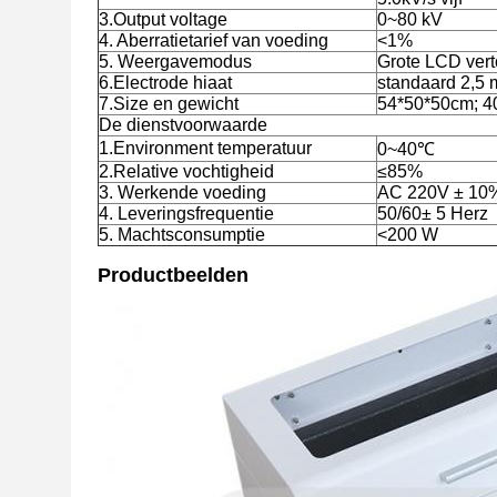
3.Output voltage
0~80 kV
4. Aberratietarief van voeding
<1%
5. Weergavemodus
Grote LCD vert
6.Electrode hiaat
standaard 2,5
7.Size en gewicht
54*50*50cm; 4
De dienstvoorwaarde
1.Environment temperatuur
0~40℃
2.Relative vochtigheid
≤85%
3. Werkende voeding
AC 220V ± 10
4. Leveringsfrequentie
50/60± 5 Herz
5. Machtsconsumptie
<200 W
Productbeelden