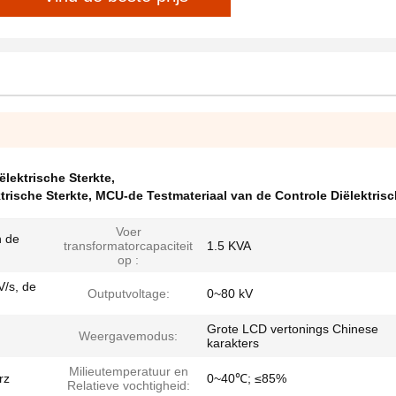
lektrische Sterkte
,
rische Sterkte
,
MCU-de Testmateriaal van de Controle Diëlektrisc
Voer
n de
transformatorcapaciteit
1.5 KVA
op :
V/s, de
Outputvoltage:
0~80 kV
Grote LCD vertonings Chinese
Weergavemodus:
karakters
Milieutemperatuur en
rz
0~40℃; ≤85%
Relatieve vochtigheid: