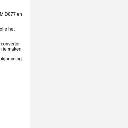
STM D877 en
lie het
 convertor
en te maken.
antijamming