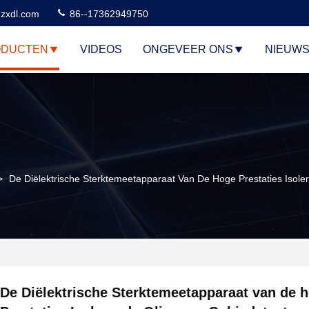
zxdl.com
86--17362949750
ODUCTEN
VIDEOS
ONGEVEER ONS
NIEUW
>
De Diëlektrische Sterktemeetapparaat Van De Hoge Prestaties Isole
De Diëlektrische Sterktemeetapparaat van de 