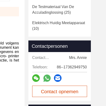
De Testmateriaal Van De
Acculadinglossing
(25)
Elektrisch Huidig Meetapparaat
(10)
eld volgens
Contactpersonen
trument kan
egevens en
ro- printer
Contactpersonen:
Mrs. Annie
tie, is het
Telefoon:
86--17362949750
Contact opnemen