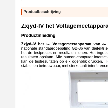
Productbeschrijving
Zxjyd-IV het Voltagemeetappara
Productinleiding
Zxjyd-IV het
Voltagemeetapparaat van
het
de
nationale standaardbepaling GB-86 van diëlektris
het de testproces en resultaten tonen. Het i
resultaten opslaan. Alle human-computer interacti
kan de testresultaten op elk ogenblik drukken. He
stabiel en betrouwbaar, met sterke anti-interference 