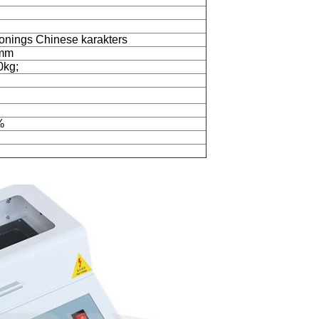
onings Chinese karakters
 mm
0kg;
%