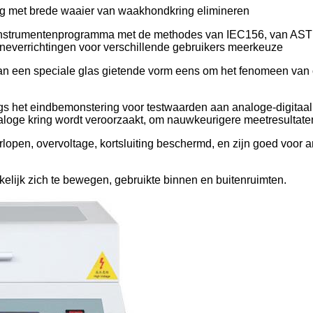
ng met brede waaier van waakhondkring elimineren
g, Instrumentenprogramma met de methodes van IEC156, van A
everrichtingen voor verschillende gebruikers meerkeuze
an een speciale glas gietende vorm eens om het fenomeen van o
s het eindbemonstering voor testwaarden aan analoge-digitaal
analoge kring wordt veroorzaakt, om nauwkeurigere meetresultat
erlopen, overvoltage, kortsluiting beschermd, en zijn goed voor 
kelijk zich te bewegen, gebruikte binnen en buitenruimten.