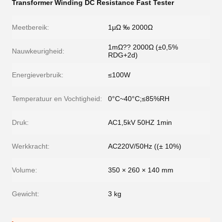
Transformer Winding DC Resistance Fast Tester
Meetbereik:
1μΩ ‰ 2000Ω
1mΩ?? 2000Ω (±0,5%
Nauwkeurigheid:
RDG+2d)
Energieverbruik:
≤100W
Temperatuur en Vochtigheid:
0°C~40°C;≤85%RH
Druk:
AC1,5kV 50HZ 1min
Werkkracht:
AC220V/50Hz ((± 10%)
Volume:
350 × 260 × 140 mm
Gewicht:
3 kg