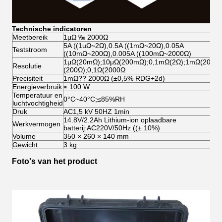
Technische indicatoren
Meetbereik
1μΩ ‰ 2000Ω
5A ((1uΩ~2Ω),0.5A ((1mΩ~20Ω),0.05A
Teststroom
((10mΩ~200Ω),0.005A ((100mΩ~2000Ω)
1μΩ(20mΩ);10μΩ(200mΩ);0,1mΩ(2Ω);1mΩ(20Ω)
Resolutie
(200Ω);0,1Ω(2000Ω
Precisiteit
1mΩ?? 2000Ω (±0,5% RDG+2d)
Energieverbruik
≤ 100 W
Temperatuur en
0°C~40°C;≤85%RH
luchtvochtigheid
Druk
AC1,5 kV 50HZ 1min
14.8V/2.2Ah Lithium-ion oplaadbare
Werkvermogen
batterij:AC220V/50Hz ((± 10%)
Volume
350 × 260 × 140 mm
Gewicht
3 kg
Foto's van het product