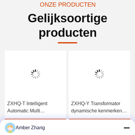
ONZE PRODUCTEN
Gelijksoortige
producten
ZXHQ-T Intelligent
ZXHQ-Y Transformator
Automatic Multi
dynamische kenmerken
Transformer Verification
tester, Transformator Field
Device, Transformer
Calibrator
Vind de beste prijs
Vind de beste prijs
Amber Zhang
Calibrator