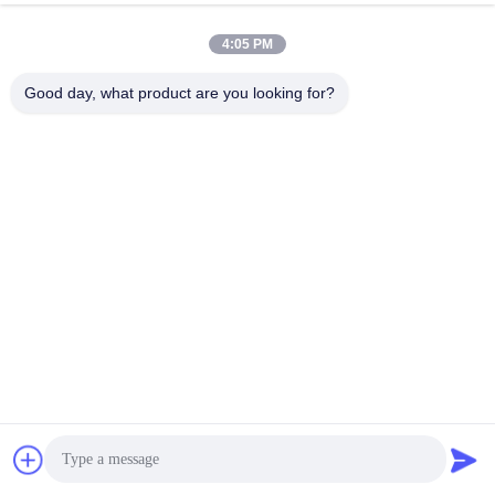
4:05 PM
Good day, what product are you looking for?
WUHAN GDZX POWER EQUIPMENT CO.,
LTD
sales@gdzxdl.com
86--17362949750
De Tweede Weg van No.1fenghuangyuan, Jiangxia-District,
Wuhan-Stad, Hubei-Provincie, China
China Goede kwaliteit het materiaal van de hoogspanningstest Auteursrecht
© 2018-2026 Wuhan GDZX Power Equipment Co., Ltd Alle rechten
voorbehouden.