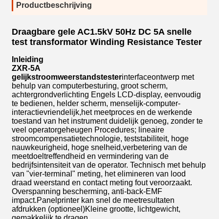
Productbeschrijving
Draagbare gele AC1.5kV 50Hz DC 5A snelle
test transformator Winding Resistance Tester
Inleiding
ZXR-5A
gelijkstroomweerstandstester
interfaceontwerp met
behulp van computerbesturing, groot scherm,
achtergrondverlichting Engels LCD-display, eenvoudig
te bedienen, helder scherm, menselijk-computer-
interactievriendelijk,het meetproces en de werkende
toestand van het instrument duidelijk genoeg, zonder te
veel operatorgeheugen Procedures; lineaire
stroomcompensatietechnologie, teststabiliteit, hoge
nauwkeurigheid, hoge snelheid,verbetering van de
meetdoeltreffendheid en vermindering van de
bedrijfsintensiteit van de operator. Technisch met behulp
van "vier-terminal" meting, het elimineren van lood
draad weerstand en contact meting fout veroorzaakt.
Overspanning bescherming, anti-back-EMF
impact.Panelprinter kan snel de meetresultaten
afdrukken (optioneel)Kleine grootte, lichtgewicht,
gemakkelijk te dragen.