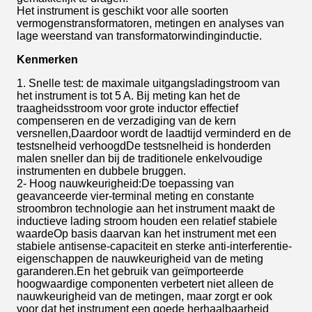
Het instrument is geschikt voor alle soorten
vermogenstransformatoren, metingen en analyses van
lage weerstand van transformatorwindinginductie.
Kenmerken
1. Snelle test: de maximale uitgangsladingstroom van
het instrument is tot 5 A. Bij meting kan het de
traagheidsstroom voor grote inductor effectief
compenseren en de verzadiging van de kern
versnellen,Daardoor wordt de laadtijd verminderd en de
testsnelheid verhoogdDe testsnelheid is honderden
malen sneller dan bij de traditionele enkelvoudige
instrumenten en dubbele bruggen.
2- Hoog nauwkeurigheid:De toepassing van
geavanceerde vier-terminal meting en constante
stroombron technologie aan het instrument maakt de
inductieve lading stroom houden een relatief stabiele
waardeOp basis daarvan kan het instrument met een
stabiele antisense-capaciteit en sterke anti-interferentie-
eigenschappen de nauwkeurigheid van de meting
garanderen.En het gebruik van geïmporteerde
hoogwaardige componenten verbetert niet alleen de
nauwkeurigheid van de metingen, maar zorgt er ook
voor dat het instrument een goede herhaalbaarheid