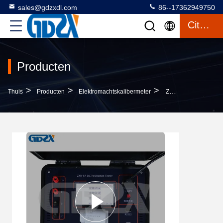
sales@gdzxdl.com
86--17362949750
Citaat
Producten
>
>
>
Thuis
Producten
Elektromachtskalibermeter
ZXR-5A China Fabrieksprijs Internationale Standaard DC Weerstand Snelle Tester Voor Transformatorwikkeling