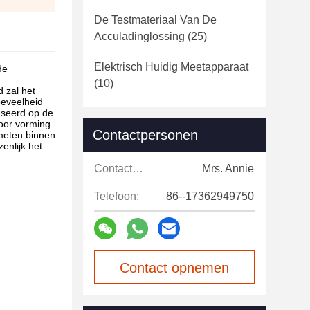
De Testmateriaal Van De
Acculadinglossing
(25)
Elektrisch Huidig Meetapparaat
de
(10)
 zal het
oeveelheid
baseerd op de
oor vorming
Contactpersonen
meten binnen
enlijk het
Contactpersonen:
Mrs. Annie
Telefoon:
86--17362949750
Contact opnemen