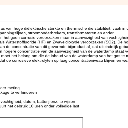
s van hoge diëlektrische sterkte en thermische die stabiliteit, vaak in 
spanningslijnen, stroomonderbrekers, transformatoren en ander
an het geen corrosie veroorzaken maar in aanwezigheid van vochtigheid
oals Waterstoffluoride (HF) en Zwaveldioxyde veroorzaken (SO2). De h
n de concentratie van dit gevormde bijproduct af, dat uiteindelijk ge
en hogere concentratie van de aanwezigheid van de waterdamp staat v
 moet het belang om die de inhoud van de waterdamp van het gas te 
at de corrosieve elektrolyten op laag concentratieniveau blijven en wez
keer meting
kkage te verhinderen
n
ochtigheid, datum, batterij enz. te wijzen
urt het gebruik 10 uren onder volledige last