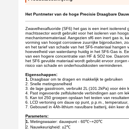
Het Puntmeter van de hoge Precisie Draagbare Dauw
Zwavelhexafluoride (SF6) het gas is een inert isolerend ga
machtssector wordt gebruikt voor het isoleren van hoog
mechanismemateriaal. Aangezien sf6 een inert gas is, k
vorming van hoogst corrosieve zuurrijke bijproducten, z
en het tarief van schade van het SF6-materiaal hangen va
hoeveelheid van waterdamp huidig in het SF6-Gas is. E
van een hogere concentratie van HF & SO2 toe. Daarom
het SF6 gevulde materiaal wordt gebruikt ervoor zorgen d
risico van schade en onderhoudskosten verminderen.
Eigenschappen:
1.
Draagbaar om te dragen en makkelijk te gebruiken
2. Snelle metingssnelheid
3. de lage gasstroom, verbruikt 2L (101.2kPa) voor één 
4. Past ingevoerde zelfsluitende verbindingen aan om le
5. Kan tot 250 groepen opslaan het testen van resultate
6. LCD vertoning om dauw op punt, p.p.m., temperatuur, v
7. Gebouwd in 4Ah-lithium navulbare batterij, één keer du
Parameters:
1.
Metingswaaier: dauwpunt - 60℃~+20℃
2. Nauwkeurigheid: ±2℃