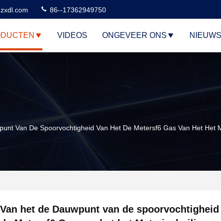
zxdl.com
86--17362949750
ODUCTEN
VIDEOS
ONGEVEER ONS
NIEUW
unt Van De Spoorvochtigheid Van Het De Metersf6 Gas Van Het Het Ma
Van het de Dauwpunt van de spoorvochtigheid