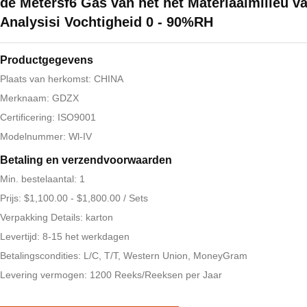
de Metersf6 Gas van het het Materiaalmilieu v
Analysisi Vochtigheid 0 - 90%RH
Productgegevens
Plaats van herkomst: CHINA
Merknaam: GDZX
Certificering: ISO9001
Modelnummer: Wl-IV
Betaling en verzendvoorwaarden
Min. bestelaantal: 1
Prijs: $1,100.00 - $1,800.00 / Sets
Verpakking Details: karton
Levertijd: 8-15 het werkdagen
Betalingscondities: L/C, T/T, Western Union, MoneyGram
Levering vermogen: 1200 Reeks/Reeksen per Jaar