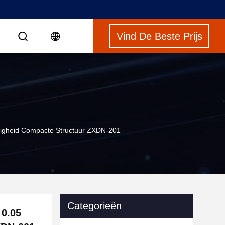
Vind De Beste Prijs
S
righeid Compacte Structuur ZXDN-201
Categorieën
 0.05