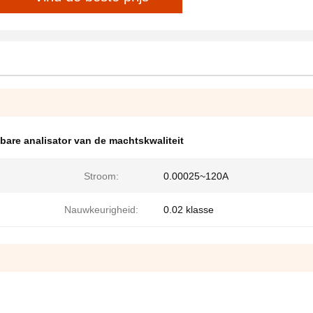
bare analisator van de machtskwaliteit
Stroom:
0.00025~120A
Nauwkeurigheid:
0.02 klasse