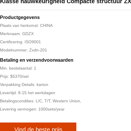
Klasse nauwkeurigheid Compacte structuur Z
Productgegevens
Plaats van herkomst: CHINA
Merknaam: GDZX
Certificering: ISO9001
Modelnummer: Zxdn-201
Betaling en verzendvoorwaarden
Min. bestelaantal: 1
Prijs: $5370/set
Verpakking Details: karton
Levertijd: 8-15 het werkdagen
Betalingscondities: L/C, T/T, Western Union,
Levering vermogen: 1000sets/year
Vind de beste prijs