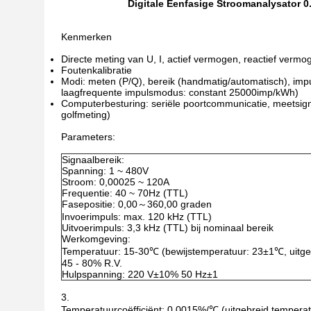
Digitale Eenfasige Stroomanalysator 0.02 K
Kenmerken
Directe meting van U, I, actief vermogen, reactief verm
Foutenkalibratie
Modi: meten (P/Q), bereik (handmatig/automatisch), im
laagfrequente impulsmodus: constant 25000imp/kWh)
Computerbesturing: seriële poortcommunicatie, meetsigna
golfmeting)
Parameters:
Signaalbereik:
Spanning: 1 ~ 480V
Stroom: 0,00025 ~ 120A
Frequentie: 40 ~ 70Hz (TTL)
Fasepositie: 0,00～360,00 graden
Invoerimpuls: max. 120 kHz (TTL)
Uitvoerimpuls: 3,3 kHz (TTL) bij nominaal bereik
Werkomgeving:
Temperatuur: 15-30℃ (bewijstemperatuur: 23±1℃, uitge
45 - 80% R.V.
Hulpspanning: 220 V±10% 50 Hz±1
3.
Temperatuurcoëfficiënt: 0,0015%/℃ (uitgebreid tempera