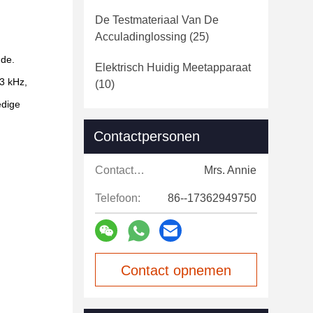
De Testmateriaal Van De
Acculadinglossing
(25)
ude.
Elektrisch Huidig Meetapparaat
3 kHz,
(10)
edige
Contactpersonen
Contactpersonen:
Mrs. Annie
Telefoon:
86--17362949750
Contact opnemen