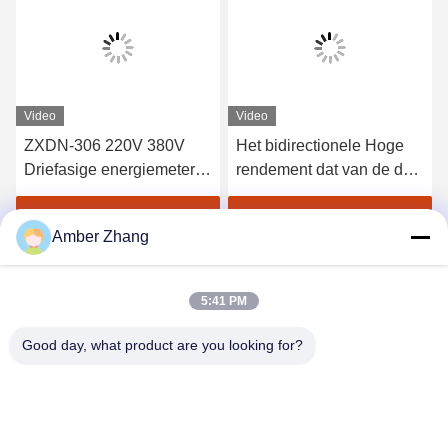
Video
Video
ZXDN-306 220V 380V
Het bidirectionele Hoge
Driefasige energiemeter
rendement dat van de de
Test Multimeter Testbank
Kwaliteitsanalysator van
de Transformatormacht
Vind de beste prijs
Vind de beste prijs
Amber Zhang
Opgeslagen Gegevens
analyseert
5:41 PM
Good day, what product are you looking for?
WUHAN GDZX POWER EQUIPMENT CO.,
LTD