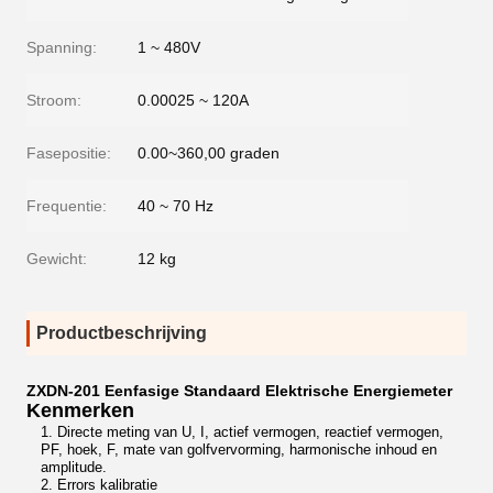
Spanning:
1 ~ 480V
Stroom:
0.00025 ~ 120A
Fasepositie:
0.00~360,00 graden
Frequentie:
40 ~ 70 Hz
Gewicht:
12 kg
Productbeschrijving
ZXDN-201 Eenfasige Standaard Elektrische Energiemeter
Kenmerken
1. Directe meting van
U
,
I
, actief vermogen, reactief vermogen,
PF
, hoek,
F
, mate van golfvervorming, harmonische inhoud en
amplitude.
2.
E
rrors kalibratie