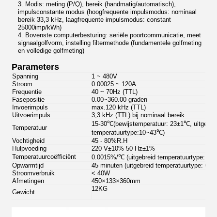
3.
M
odi
s:
meting (P/Q), bereik (handmatig/automatisch),
impulsconstante modus (hoogfrequente impulsmodus: nominaal
bereik 33,3 kHz, laagfrequente impulsmodus: constant
25000imp/kWh)
4. Bovenste computerbesturing: seriële poortcommunicatie, meet
signaalgolfvorm, instelling filtermethode (fundamentele golfmeting
en volledige golfmeting)
Parameters
Spanning
1 ~ 480V
Stroom
0.00025 ~ 120A
Frequentie
40 ~ 70Hz (TTL)
Fasepositie
0.00~
360.00 graden
Invoerimpuls
max.120 kHz (TTL)
Uitvoerimpuls
3,3 kHz (TTL) bij nominaal bereik
15-30℃(
bewijstemperatuur: 23±1℃, uitgebre
Temperatuur
temperatuurtype:10~43℃)
Vochtigheid
45 - 80%R.H
Hulpvoeding
220 V±10% 50 Hz±1%
Temperatuurcoëfficiënt
0.0015%/℃ (uitgebreid temperatuurtype: 0
Opwarmtijd
45 minuten (uitgebreid temperatuurtype: 0 mi
Stroomverbruik
< 40W
Afmetingen
450×133×360mm
12KG
Gewicht