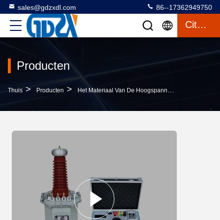
sales@gdzxdl.com
86--17362949750
Citaat
Producten
>
>
>
Thuis
Producten
Het Materiaal Van De Hoogspanningstest
AC Ge