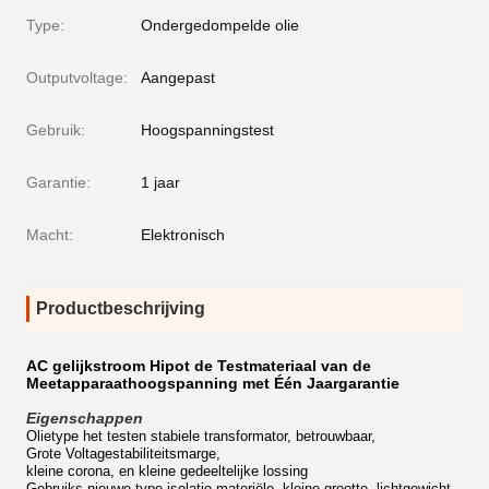
Type:
Ondergedompelde olie
Outputvoltage:
Aangepast
Gebruik:
Hoogspanningstest
Garantie:
1 jaar
Macht:
Elektronisch
Productbeschrijving
AC gelijkstroom Hipot de Testmateriaal van de
Meetapparaathoogspanning met Één Jaargarantie
Eigenschappen
Olietype het testen stabiele transformator, betrouwbaar,
Grote Voltagestabiliteitsmarge,
kleine corona, en kleine gedeeltelijke lossing
Gebruiks nieuwe type isolatie materiële, kleine grootte, lichtgewicht