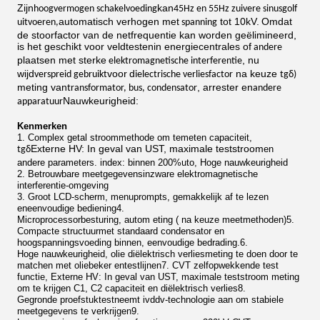
Zijn
kan
hoogvermogen schakelvoeding
45Hz en 55Hz zuivere sinusgolf
automatisch verhogen met
tot 10kV.
Omdat
uitvoeren,
spanning
de stoorfactor van de netfrequentie kan worden geëlimineerd,
is het geschikt
voor veldtesten
in energiecentrales
of
andere
plaatsen met sterke
,
nu
elektromagnetische interferentie
wijd
voor
d
na keuze
verspreid gebruikt
ielectrische verliesfactor
tgδ)
meting van
, arrester
en
transformator, bus, condensator
andere
Nauwkeurigheid:
apparatuur
Kenmerken
1.
C
omplex
getal
stroommethode
om
te
meten
capaciteit,
Externe HV: In geval van UST, maximale teststroom
en
tgδ
andere parameters.
index: binnen 200%
uto,
Hoge nauwkeurigheid
2.
Betrouwbare meetgegevens
in
zware
elektromagnetische
interferentie-omgeving
3.
G
root
LCD-scherm, menuprompts
,
gemakkelijk af te lezen
en
eenvoudige bediening
4.
M
icroprocessorbesturing,
auto
m
eting
(
na keuze
meetmethoden)
5.
Compacte structuur
met standaard condensator en
hoogspanningsvoeding
binnen,
eenvoudige bedrading.
6.
Hoge
nauwkeurigheid
, olie diëlektrisch verliesmeting te doen door te
matchen met oliebeker en
testlijn
en
7. CVT zelfopwekkende test
functie
,
Externe HV: In geval van UST, maximale teststroom
meting
om te krijgen
C1, C2 capaciteit en diëlektrisch verlies
8.
G
egronde proefstuktest
neemt
ivddv-technologie aan
om stabiele
meetgegevens te verkrijgen
9.