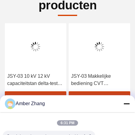
producten
JSY-03 10 kV 12 kV
JSY-03 Makkelijke
capaciteitstan delta-tester
bediening CVT
voor het testen van
Automatische elektrische
transformatoren
transformator Tan Delta
Vind de beste prijs
Vind de beste prijs
Amber Zhang
Capacitance Tester 12 Kv
Dielectrical Loss Tester
6:31 PM