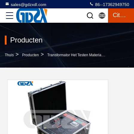
sales@gdzxdl.com
86--17362949750
Citaat
Producten
>
>
>
Thuis
Producten
Transformator Het Testen Materiaal
JSY-03 Betro