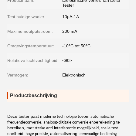
Productnaam:
Dielektrische Verlies Tan Delta
Tester
Test huidige waaier:
10μA-1A
Maximumoutputstroom:
200 mA
Omgevingstemperatuur:
-10°C tot 50°C
Relatieve luchtvochtigheid:
<90>
Vermogen:
Elektronisch
Productbeschrijving
Deze tes
past m
om
ter
oderne technologie toe
automatische
-
berekening te
frequentieconversie, analoog
digitale conversie en
bereiken, met
sterke anti-interferentie-mogelijkheid, snelle test
snelheid
,
a
ering,
.
, hoge precisie
utomatis
eenvoudige bediening