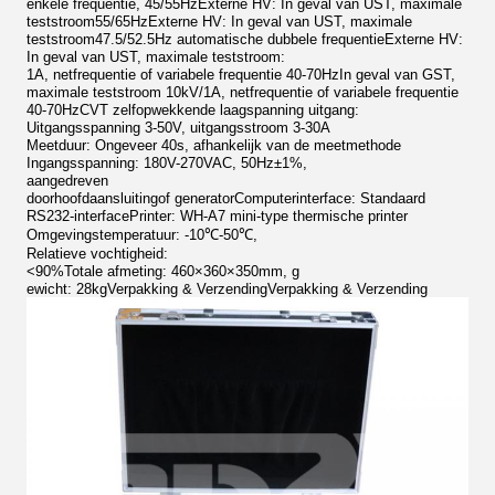
enkele frequentie
,
45/55Hz
Externe HV: In geval van UST, maximale
teststroom
55/65Hz
Externe HV: In geval van UST, maximale
teststroom
47.5/52.5Hz automatische dubbele frequentie
Externe HV:
In geval van UST, maximale teststroom
:
1A, netfrequentie of variabele frequentie 40-70Hz
In geval van GST,
maximale teststroom 10kV/1A, netfrequentie of variabele frequentie
40-70Hz
CVT zelfopwekkende laagspanning uitgang:
Uitgangsspanning 3-50V, uitgangsstroom 3-30A
Meetduur: Ongeveer 40s, afhankelijk van de meetmethode
Ingangsspanning: 180V-270VAC, 50Hz±1%,
aangedreven
door
hoofdaansluiting
of generator
Computerinterface: Standaard
RS232-interface
Printer: WH-A7 mini-type thermische printer
Omgevingstemperatuur: -10℃-50℃,
Relatieve vochtigheid:
<90%
Totale afmeting: 460×360×350mm, g
ewicht: 28kg
Verpakking & Verzending
Verpakking & Verzending