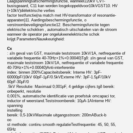
L
aagspanningsafschermingsfunctie,
wanneer
220kV CVT-
bus
is
geaard
, C11 kan worden losgekoppeld
voor
10kV
GST
10. HV
(+10kV)
diëlektrische verlies
factor test
functie
(na match met HV-transformator of resonantie-
apparaten)
11. Aardingsbeschermingsfunctie,
o
ver
stroombeveiligingsfunctie
12. Beschermingsfunctie tegen
elektrische schokken
, automatisch uitschakelen van de stroom
wanneer de operator per ongeluk
een
elektrische schok
krijgt
.
Parameters
Nauwkeurigheid:
Cx
:
±
In geval van GST, maximale teststroom 10kV/1A, netfrequentie of
variabele frequentie 40-70Hz
×1%+0.00040
)
Tgδ
:
±
In geval van GST,
maximale teststroom 10kV/1A, netfrequentie of variabele frequentie
40-70Hz
×1%+0.00040
)
A
nti-interferentie
index: binnen 200%
Capaciteitsbereik: Interne HV: 3pF-
60000pF/10kV 60pF-1μF/0.5kV
Externe HV: 3pF-1.5μF/10kV
60pF-30μF/0
.5kV
Resolutie: Maximaal 0,001pF, 4 geldige cijfers.
tgδ bereik:
onbeperkt, resolutie
0,001%, automatische identificatie
van
proefstuk om
capaci
tor
,
induct
or of weerstand.
Teststroombereik: 10μA-1A
Interne HV:
spanning
instelling
bereik: 0,5-10kV
Maximale uitgangsstroom: 200mA
Buck-b
oo
st methode: continu s
mooth
regulatie
Testfrequentie: 45, 50, 55
,
65Hz