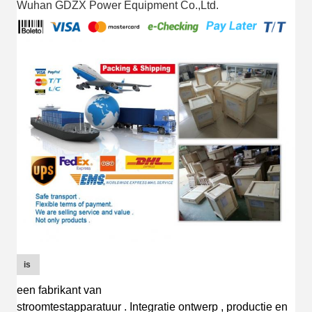
Wuhan GDZX Power Equipment Co.,Ltd.
is
een fabrikant van
stroomtestapparatuur
.
I
ntegratie
ontwerp
, productie en