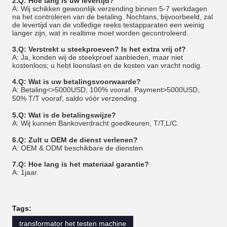
2.Q: Hoe lang is uw levertijd?
A: Wij schikken gewoonlijk verzending binnen 5-7 werkdagen
na het controleren van de betaling. Nochtans, bijvoorbeeld, zal
de levertijd van de volledige reeks testapparaten een weinig
langer zijn, wat in realtime moet worden gecontroleerd.
3.Q: Verstrekt u steekproeven? Is het extra vrij of?
A: Ja, konden wij de steekproef aanbieden, maar niet
kostenloos; u hebt loonslast en de kosten van vracht nodig.
4.Q: Wat is uw betalingsvoorwaarde?
A: Betaling<>
5000
USD, 100% vooraf. Payment>
5000
USD,
50
% T/T vooraf, saldo vóór verzending.
5.Q: Wat is de betalingswijze?
A: Wij kunnen Bankoverdracht goedkeuren,
T/T,
L/C.
6.Q: Zult u OEM de dienst verlenen?
A: OEM & ODM beschikbare de diensten
7.Q: Hoe lang is het materiaal garantie?
A:
1
jaar.
Tags:
transformator het testen machine