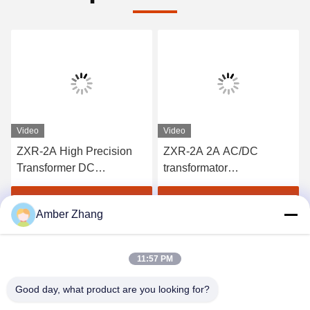
Video
Video
ZXR-2A High Precision
ZXR-2A 2A AC/DC
Transformer DC
transformator
weerstandstestset 1mΩ -
testapparatuur Inductieve
2kΩ meetbereik
belasting wikkeling
Vind de beste prijs
Vind de beste prijs
Amber Zhang
weerstand tester
11:57 PM
Good day, what product are you looking for?