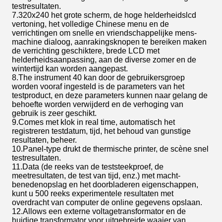
testresultaten.
7.320x240 het grote scherm, de hoge helderheidslcd
vertoning, het volledige Chinese menu en de
verrichtingen om snelle en vriendschappelijke mens-
machine dialoog, aanrakingsknopen te bereiken maken
de verrichting geschiktere, brede LCD met
helderheidsaanpassing, aan de diverse zomer en de
wintertijd kan worden aangepast.
8.The instrument 40 kan door de gebruikersgroep
worden vooraf ingesteld is de parameters van het
testproduct, en deze parameters kunnen naar gelang de
behoefte worden verwijderd en de verhoging van
gebruik is zeer geschikt.
9.Comes met klok in real time, automatisch het
registreren testdatum, tijd, het behoud van gunstige
resultaten, beheer.
10.Panel-type drukt de thermische printer, de scène snel
testresultaten.
11.Data (de reeks van de teststeekproef, de
meetresultaten, de test van tijd, enz.) met macht-
benedenopslag en het doorbladeren eigenschappen,
kunt u 500 reeks experimentele resultaten met
overdracht van computer de online gegevens opslaan.
12.Allows een externe voltagetransformator en de
huidige transformator voor uitgebreide waaier van