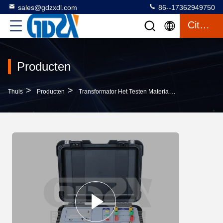
sales@gdzxdl.com
86--17362949750
Citaat
Producten
>
>
>
Thuis
Producten
Transformator Het Testen Materiaal
De Transfor