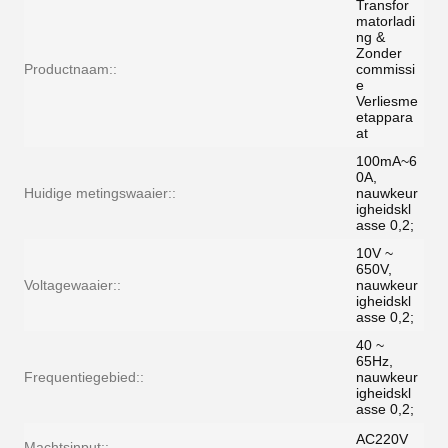
Transfor
matorladi
ng &
Zonder
Productnaam::
commissi
e
Verliesme
etappara
at
100mA~6
0A,
Huidige metingswaaier::
nauwkeur
igheidskl
asse 0,2;
10V ~
650V,
Voltagewaaier::
nauwkeur
igheidskl
asse 0,2;
40 ~
65Hz,
Frequentiegebied::
nauwkeur
igheidskl
asse 0,2;
AC220V
Machtsinput::