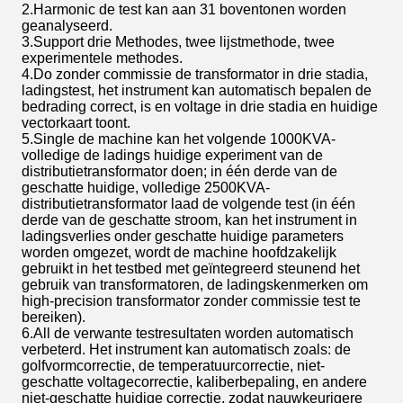
2.Harmonic de test kan aan 31 boventonen worden
geanalyseerd.
3.Support drie Methodes, twee lijstmethode, twee
experimentele methodes.
4.Do zonder commissie de transformator in drie stadia,
ladingstest, het instrument kan automatisch bepalen de
bedrading correct, is en voltage in drie stadia en huidige
vectorkaart toont.
5.Single de machine kan het volgende 1000KVA-
volledige de ladings huidige experiment van de
distributietransformator doen; in één derde van de
geschatte huidige, volledige 2500KVA-
distributietransformator laad de volgende test (in één
derde van de geschatte stroom, kan het instrument in
ladingsverlies onder geschatte huidige parameters
worden omgezet, wordt de machine hoofdzakelijk
gebruikt in het testbed met geïntegreerd steunend het
gebruik van transformatoren, de ladingskenmerken om
high-precision transformator zonder commissie test te
bereiken).
6.All de verwante testresultaten worden automatisch
verbeterd. Het instrument kan automatisch zoals: de
golfvormcorrectie, de temperatuurcorrectie, niet-
geschatte voltagecorrectie, kaliberbepaling, en andere
niet-geschatte huidige correctie, zodat nauwkeurigere