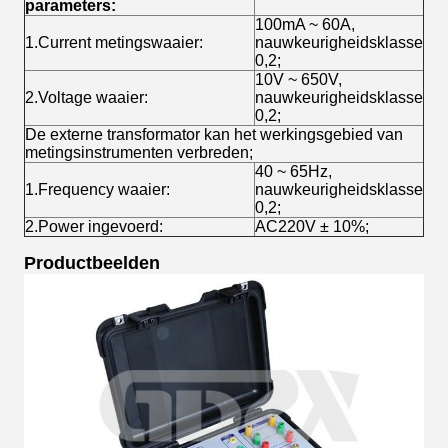
parameters:
100mA ~ 60A,
1.Current metingswaaier:
nauwkeurigheidsklasse
0,2;
10V ~ 650V,
2.Voltage waaier:
nauwkeurigheidsklasse
0,2;
De externe transformator kan het werkingsgebied van
metingsinstrumenten verbreden;
40 ~ 65Hz,
1.Frequency waaier:
nauwkeurigheidsklasse
0,2;
2.Power ingevoerd:
AC220V ± 10%;
Productbeelden