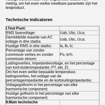
meting, om het even welke meetbare parameter zijn het
testproduct.
Technische Indicatoren
I.Test Punt:
RMS fasevoltage:
Uab, Ubc, Uca;
Gemiddelde waarde van AC
Uab, Ubc, Uca;
voltage in drie stadia:
Huidige RMS in drie stadia:
Ia, Ib, Ic;
Percentage van zonder
commissie verlies en zonder
Po, Io%
commissie stroom:
Ladingsverlies, impedantievoltage, en het percentage
van kort:sluitenimpedantie: PT, ekt, Zt;
Om het even welke bepaalde temperatuur,
ladingsverlies, het voltage van de
percentageimpedantie en de kortsluitingimpedantie;
Voltagegolfvorm in het percentage van elke
harmonische component;
Huidige golfvorm in het percentage van elke
harmonische component;
II.Main technische