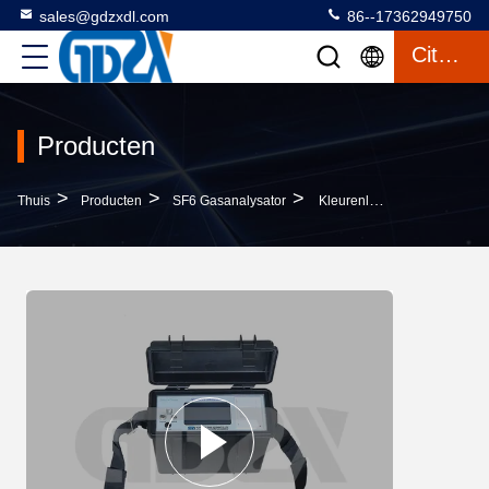
sales@gdzxdl.com
86--17362949750
Citaat
Producten
>
>
>
Thuis
Producten
SF6 Gasanalysator
Kleurenlcd Kwantitatieve Het Lekdetector Van Het Vertoningsndir Digitale SF6 Gas