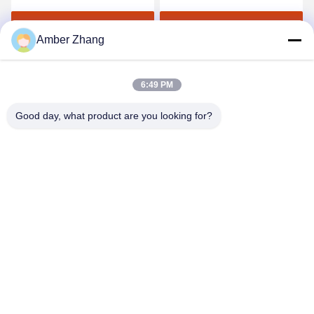
hoge Precisiesf6 Dauw
Density Relay Calibrator
AC 220V Voedingkromme
Vind de beste prijs
Vind de beste prijs
Amber Zhang
het Tonen
6:49 PM
Good day, what product are you looking for?
WUHAN GDZX POWER EQUIPMENT CO.,
LTD
sales@gdzxdl.com
86--17362949750
De Tweede Weg van No.1fenghuangyuan, Jiangxia-District,
Wuhan-Stad, Hubei-Provincie, China