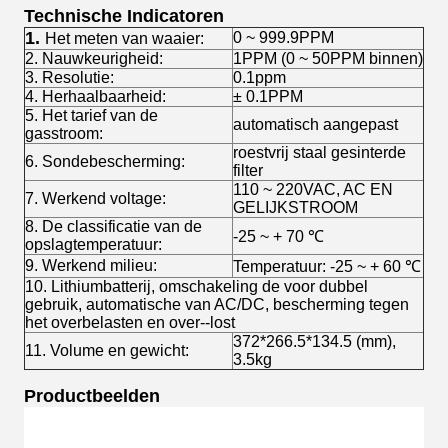
Technische Indicatoren
1.
0 ~ 999.9PPM
Het meten van waaier:
2. Nauwkeurigheid:
1PPM (0 ~ 50PPM binnen)
3. Resolutie:
0.1ppm
4. Herhaalbaarheid:
± 0.1PPM
5. Het tarief van de
automatisch aangepast
gasstroom:
roestvrij staal gesinterde
6. Sondebescherming:
filter
110 ~ 220VAC, AC EN
7. Werkend voltage:
GELIJKSTROOM
8. De classificatie van de
-25 ~ + 70 ℃
opslagtemperatuur:
9. Werkend milieu:
Temperatuur: -25 ~ + 60 ℃
10. Lithiumbatterij, omschakeling de voor dubbel
gebruik, automatische van AC/DC, bescherming tegen
het overbelasten en over--lost
372*266.5*134.5 (mm),
11. Volume en gewicht:
3.5kg
Productbeelden