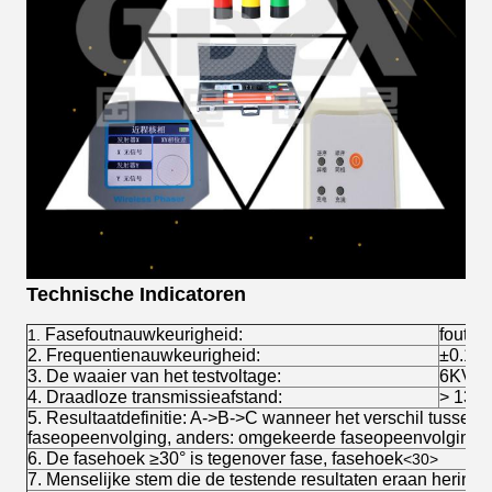
Technische Indicatoren
Fasefoutnauwkeurigheid:
fout ≤
1.
2. Frequentienauwkeurigheid:
±0.1H
3. De waaier van het testvoltage:
6KV-2
4. Draadloze transmissieafstand:
> 130 
5. Resultaatdefinitie: A->B->C wanneer het verschil tussen 
faseopeenvolging, anders: omgekeerde faseopeenvolging
6. De fasehoek ≥30° is tegenover fase, fasehoek
<30>
7. Menselijke stem die de testende resultaten eraan herinn