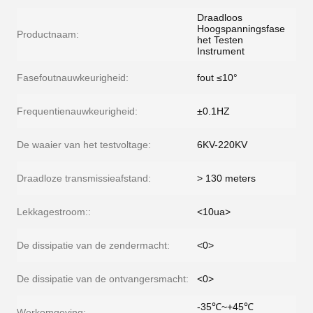
Draadloos
Hoogspanningsfase
Productnaam:
het Testen
Instrument
Fasefoutnauwkeurigheid:
fout ≤10°
Frequentienauwkeurigheid:
±0.1HZ
De waaier van het testvoltage:
6KV-220KV
Draadloze transmissieafstand:
> 130 meters
Lekkagestroom::
<10ua>
De dissipatie van de zendermacht:
<0>
De dissipatie van de ontvangersmacht:
<0>
-35℃~+45℃
Werkomgeving: