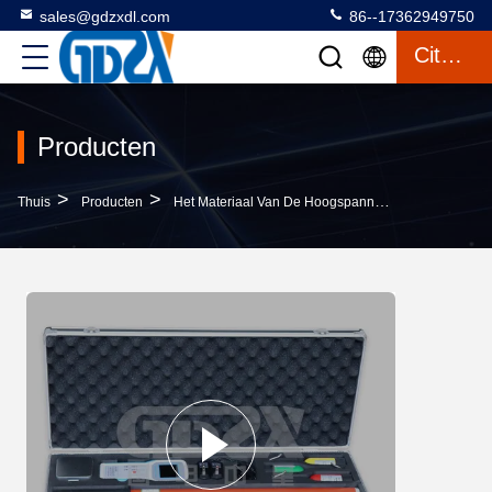
sales@gdzxdl.com
86--17362949750
Citaat
Producten
>
>
>
Thuis
Producten
Het Materiaal Van De Hoogspanningstest
De Fa