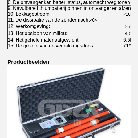
8. De ontvanger kan batterijstatus, automacht weg tonen al
9. Navulbare lithiumbatterij binnen in ontvanger en afzender
10. Lekkagestroom:
<10ua>
11. De dissipatie van de zendermacht
<0>
12. Werkomgeving:
-35℃~
13. Het opslaan van milieu:
-40℃~
14. Het gehele materiaalgewicht:
6.5KG
15. De grootte van de verpakkingsdoos:
71*35
Productbeelden