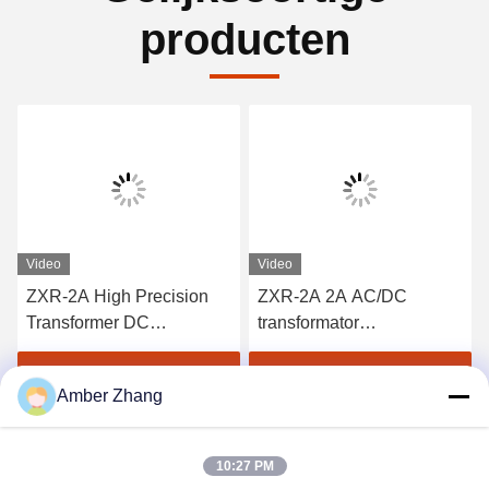
producten
Video
Video
ZXR-2A High Precision
ZXR-2A 2A AC/DC
Transformer DC
transformator
weerstandstestset 1mΩ -
testapparatuur Inductieve
2kΩ meetbereik
belasting wikkeling
Vind de beste prijs
Vind de beste prijs
Amber Zhang
weerstand tester
10:27 PM