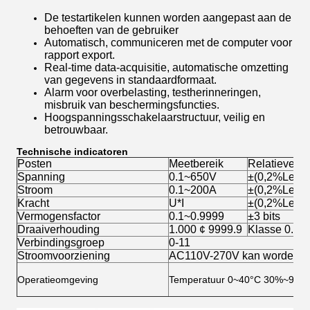
De testartikelen kunnen worden aangepast aan de
behoeften van de gebruiker
Automatisch, communiceren met de computer voor
rapport export.
Real-time data-acquisitie, automatische omzetting
van gegevens in standaardformaat.
Alarm voor overbelasting, testherinneringen,
misbruik van beschermingsfuncties.
Hoogspanningsschakelaarstructuur, veilig en
betrouwbaar.
Technische indicatoren
Posten
Meetbereik
Relatieve fo
Spanning
0.1~650V
±(0,2%Lees 
Stroom
0.1~200A
±(0,2%Lees 
Kracht
U*I
±(0,2%Lees 
Vermogensfactor
0.1~0.9999
±3 bits
Draaiverhouding
1.000 ¢ 9999.9
Klasse 0.2
Verbindingsgroep
0-11
Stroomvoorziening
AC110V-270V kan worden a
Operatieomgeving
Temperatuur 0~40°C 30%~90